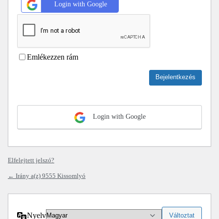
Login with Google
Emlékezzen rám
Login with Google
Elfelejtett jelszó?
← Irány a(z) 9555 Kissomlyó
Nyelv