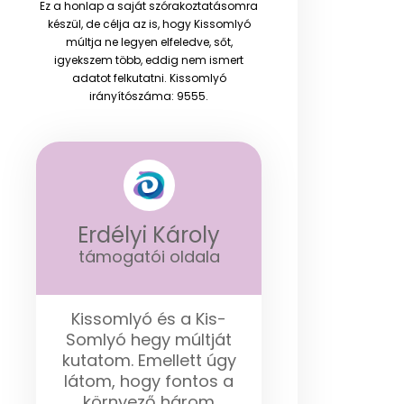
Ez a honlap a saját szórakoztatásomra
készül, de célja az is, hogy Kissomlyó
múltja ne legyen elfeledve, sőt,
igyekszem több, eddig nem ismert
adatot felkutatni. Kissomlyó
irányítószáma: 9555.
Erdélyi Károly
támogatói oldala
Kissomlyó és a Kis-
Somlyó hegy múltját
kutatom. Emellett úgy
látom, hogy fontos a
környező három