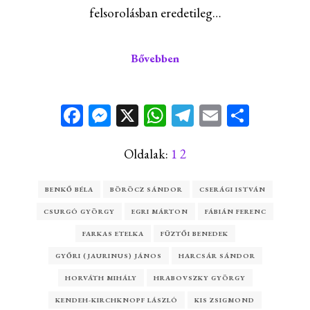
felsorolásban eredetileg…
Bővebben
Facebook
Messenger
X
WhatsApp
Telegram
Email
Ossza
meg
Oldalak:
1
2
BENKŐ BÉLA
BÖRÖCZ SÁNDOR
CSERÁGI ISTVÁN
CSURGÓ GYÖRGY
EGRI MÁRTON
FÁBIÁN FERENC
FARKAS ETELKA
FÜZTŐI BENEDEK
GYŐRI (JAURINUS) JÁNOS
HARCSÁR SÁNDOR
HORVÁTH MIHÁLY
HRABOVSZKY GYÖRGY
KENDEH-KIRCHKNOPF LÁSZLÓ
KIS ZSIGMOND