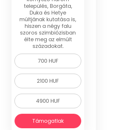
település, Borgáta,
Duka és Hetye
múltjának kutatása is,
hiszen a négy falu
szoros szimbiózisban
élte meg az elmúlt
századokat.
700 HUF
2100 HUF
4900 HUF
Támogatlak