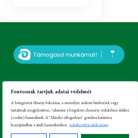
Támogasd munkámat!
1
Fontosnak tartjuk adatai védelmét
A böngészési élmény fokozása, a személyre szabott hirdetések vagy
tartalmak megjelenítése, valamint a forgalom elemzése érdekében sütiket
© Erdélyi Károly, Kissomlyó, 2023-2025 -
Impresszum
-
(cookie) használunk. A "Mindet elfogadom" gombra kattintva
Felhasználói regisztráció és hozzászólási lehetőség
hozzájárulhat a sütik használatához.
Adatkezelési tájékoztató
Partnerek:
Családfakutatás
,
Honlapkészítés
és
MacskaFészek
szállás