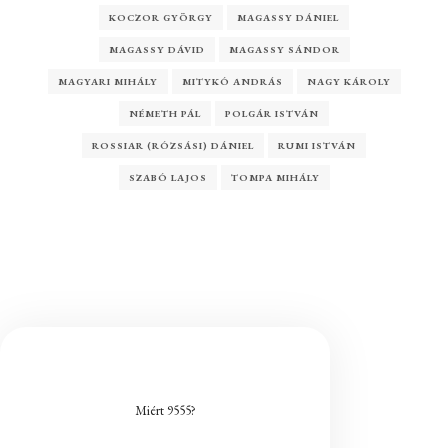
KOCZOR GYÖRGY
MAGASSY DÁNIEL
MAGASSY DÁVID
MAGASSY SÁNDOR
MAGYARI MIHÁLY
MITYKÓ ANDRÁS
NAGY KÁROLY
NÉMETH PÁL
POLGÁR ISTVÁN
ROSSIAR (RÓZSÁSI) DÁNIEL
RUMI ISTVÁN
SZABÓ LAJOS
TOMPA MIHÁLY
Miért 9555?