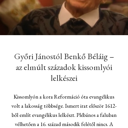
Győri Jánostól Benkő Béláig –
az elmúlt századok kissomlyói
lelkészei
Kissomlyón a kora Reformáció óta evangélikus
volt a lakosság többsége. Ismert irat először 1612-
ből említ evangélikus lelkészt. Plébános a faluban
vélhetően a 16. század második felétől nincs. A