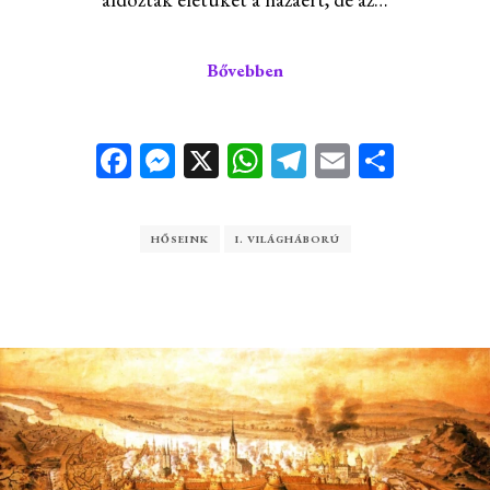
Bővebben
Facebook
Messenger
X
WhatsApp
Telegram
Email
Ossza
meg
HŐSEINK
I. VILÁGHÁBORÚ