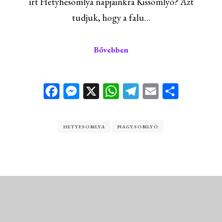
írt Hetyhesomlya napjainkra Kissomlyó? Azt
tudjuk, hogy a falu…
Bővebben
Facebook
Messenger
X
WhatsApp
Telegram
Email
Ossza
meg
HETYESOMLYA
NAGYSOMLYÓ