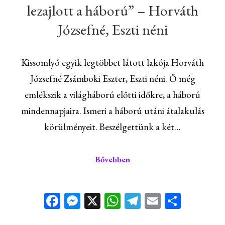
lezajlott a háború” – Horváth
Józsefné, Eszti néni
Kissomlyó egyik legtöbbet látott lakója Horváth
Józsefné Zsámboki Eszter, Eszti néni. Ő még
emlékszik a világháború előtti időkre, a háború
mindennapjaira. Ismeri a háború utáni átalakulás
körülményeit. Beszélgettünk a két…
Bővebben
Facebook
Messenger
X
WhatsApp
Telegram
Email
Ossza
meg