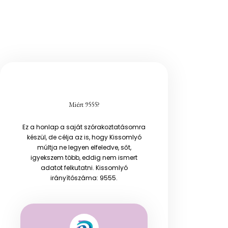
Miért 9555?
Ez a honlap a saját szórakoztatásomra
készül, de célja az is, hogy Kissomlyó
múltja ne legyen elfeledve, sőt,
igyekszem több, eddig nem ismert
adatot felkutatni. Kissomlyó
irányítószáma: 9555.