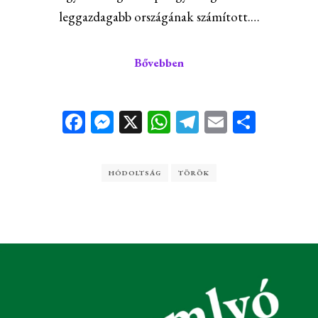
leggazdagabb országának számított.…
Bővebben
Facebook
Messenger
X
WhatsApp
Telegram
Email
Ossza
meg
HÓDOLTSÁG
TÖRÖK