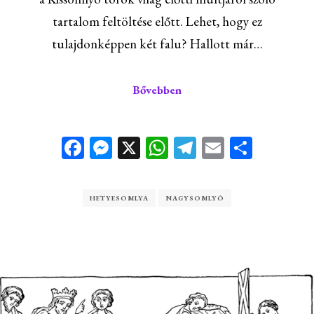
tartalom feltöltése előtt. Lehet, hogy ez
tulajdonképpen két falu? Hallott már…
Bővebben
Facebook
Messenger
X
WhatsApp
Telegram
Email
Ossza
meg
HETYESOMLYA
NAGYSOMLYÓ