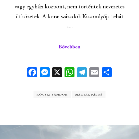
vagy egyházi központ, nem történtek nevezetes
ütközetek. A korai századok Kissomlyója tehát
a…
Bővebben
Facebook
Messenger
X
WhatsApp
Telegram
Email
Ossza
meg
KÖCSKI SÁNDOR
MAGYAR PÁLNÉ