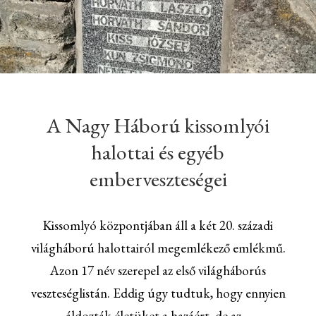
A Nagy Háború kissomlyói
halottai és egyéb
emberveszteségei
Kissomlyó központjában áll a két 20. századi
világháború halottairól megemlékező emlékmű.
Azon 17 név szerepel az első világháborús
veszteséglistán. Eddig úgy tudtuk, hogy ennyien
áldozták életüket a hazáért, de az…