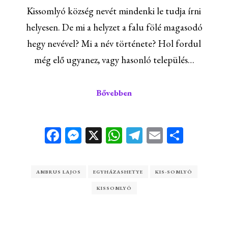
Kissomlyó község nevét mindenki le tudja írni
helyesen. De mi a helyzet a falu fölé magasodó
hegy nevével? Mi a név története? Hol fordul
még elő ugyanez, vagy hasonló település…
Bővebben
Facebook
Messenger
X
WhatsApp
Telegram
Email
Ossza
meg
AMBRUS LAJOS
EGYHÁZASHETYE
KIS-SOMLYÓ
KISSOMLYÓ