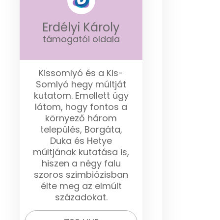
Erdélyi Károly
támogatói oldala
Kissomlyó és a Kis-
Somlyó hegy múltját
kutatom. Emellett úgy
látom, hogy fontos a
környező három
település, Borgáta,
Duka és Hetye
múltjának kutatása is,
hiszen a négy falu
szoros szimbiózisban
élte meg az elmúlt
századokat.