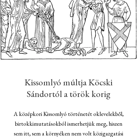
Kissomlyó múltja Köcski
Sándortól a török korig
A középkori Kissomlyó történetét oklevelekből,
birtokkimutatásokból ismerhetjük meg, hiszen
sem itt, sem a környéken nem volt közigazgatási