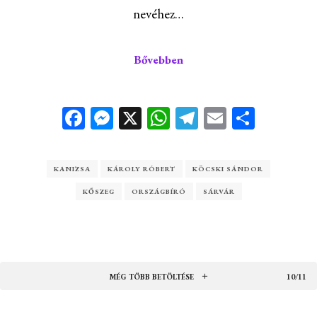
nevéhez…
Bővebben
Facebook
Messenger
X
WhatsApp
Telegram
Email
Ossza
meg
KANIZSA
KÁROLY RÓBERT
KÖCSKI SÁNDOR
KŐSZEG
ORSZÁGBÍRÓ
SÁRVÁR
MÉG TÖBB BETÖLTÉSE
10/11