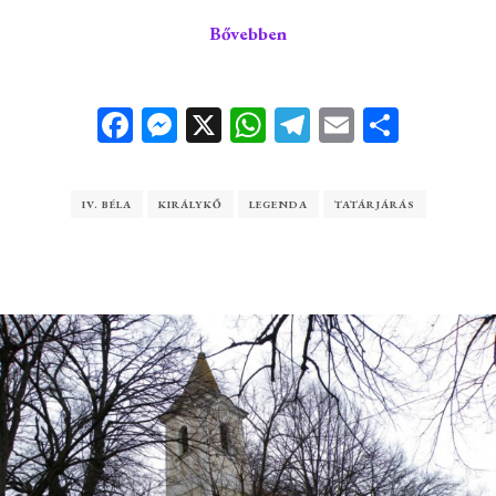
Bővebben
Facebook
Messenger
X
WhatsApp
Telegram
Email
Ossza
meg
IV. BÉLA
KIRÁLYKŐ
LEGENDA
TATÁRJÁRÁS