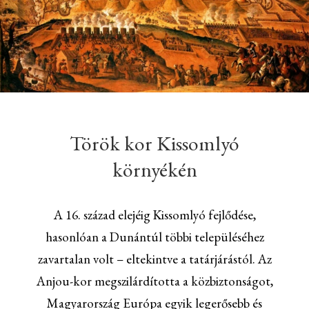
Török kor Kissomlyó
környékén
A 16. század elejéig Kissomlyó fejlődése,
hasonlóan a Dunántúl többi településéhez
zavartalan volt – eltekintve a tatárjárástól. Az
Anjou-kor megszilárdította a közbiztonságot,
Magyarország Európa egyik legerősebb és