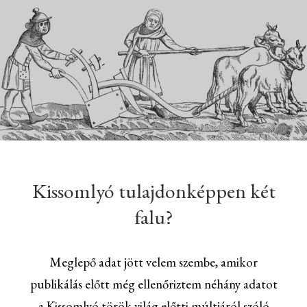
Kissomlyó tulajdonképpen két
falu?
Meglepő adat jött velem szembe, amikor
publikálás előtt még ellenőriztem néhány adatot
a Kissomlyó török világ előtti múltjáról szóló