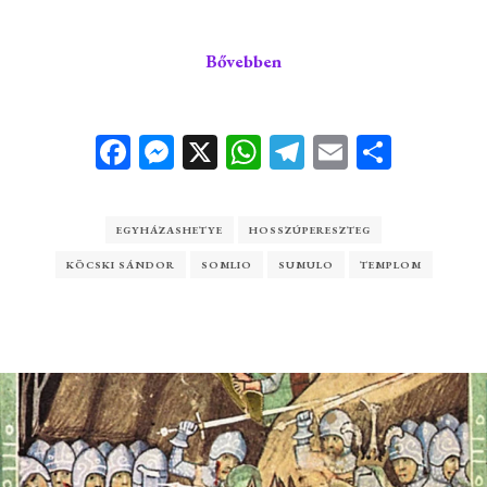
Bővebben
Facebook
Messenger
X
WhatsApp
Telegram
Email
Ossza
meg
EGYHÁZASHETYE
HOSSZÚPERESZTEG
KÖCSKI SÁNDOR
SOMLIO
SUMULO
TEMPLOM