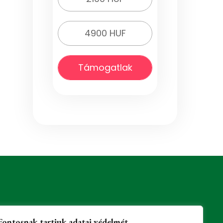
4900 HUF
Támogatlak
Fontosnak tartjuk adatai védelmét