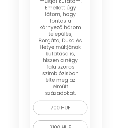
múltját kutatom.
Emellett úgy
látom, hogy
fontos a
környező három
település,
Borgáta, Duka és
Hetye múltjának
kutatása is,
hiszen a négy
falu szoros
szimbiózisban
élte meg az
elmúlt
századokat.
700 HUF
2100 HUF