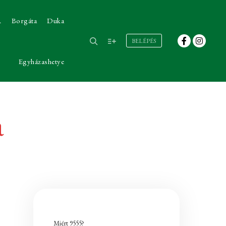
A
Borgáta
Duka
BELÉPÉS
Egyházashetye
a
Miért 9555?