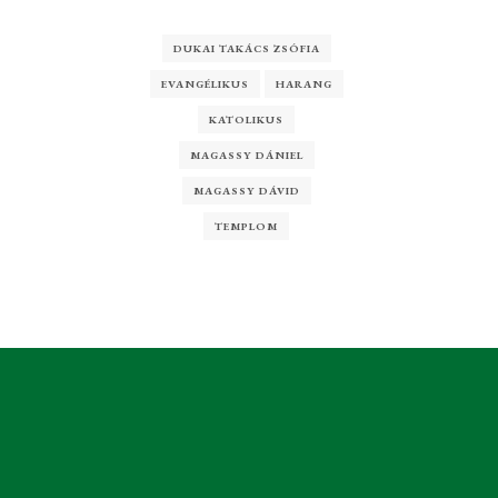
meg
DUKAI TAKÁCS ZSÓFIA
EVANGÉLIKUS
HARANG
KATOLIKUS
MAGASSY DÁNIEL
MAGASSY DÁVID
TEMPLOM