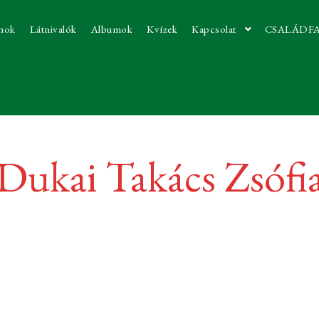
nok
Látnivalók
Albumok
Kvízek
Kapcsolat
CSALÁDF
Dukai Takács Zsófi