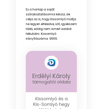
Ez a honlap a saját
szórakoztatásomra készül, de
célja az is, hogy Kissomlyó múltja
ne legyen elfeledve, sőt, igyekszem
több, eddig nem ismert adatot
felkutatni. Kissomlyó
irányítószáma: 9555.
Erdélyi Károly
támogatói oldala
Kissomlyó és a
Kis-Somlyó hegy