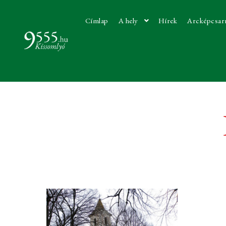
Címlap
A hely
Hírek
Arcképcsar