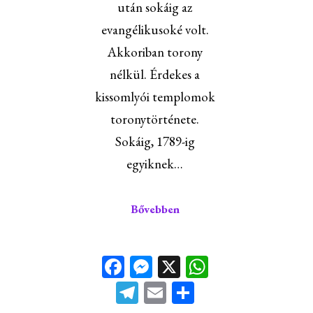
után sokáig az
evangélikusoké volt.
Akkoriban torony
nélkül. Érdekes a
kissomlyói templomok
toronytörténete.
Sokáig, 1789-ig
egyiknek…
Bővebben
Facebook
Messenger
X
WhatsApp
Telegram
Email
Ossza