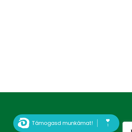
Támogasd munkámat!
1