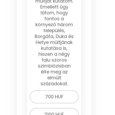
múltját kutatom.
Emellett úgy
látom, hogy
fontos a
környező három
település,
Borgáta, Duka és
Hetye múltjának
kutatása is,
hiszen a négy
falu szoros
szimbiózisban
élte meg az
elmúlt
századokat.
700 HUF
2100 HUF