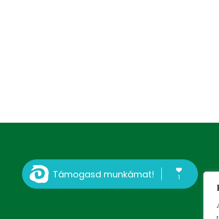
Támogasd munkámat!
1