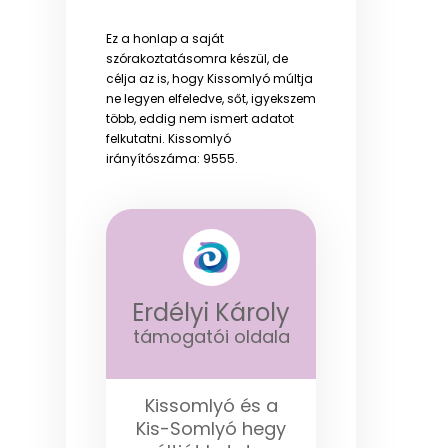
Ez a honlap a saját
szórakoztatásomra készül, de
célja az is, hogy Kissomlyó múltja
ne legyen elfeledve, sőt, igyekszem
több, eddig nem ismert adatot
felkutatni. Kissomlyó
irányítószáma: 9555.
Erdélyi Károly
támogatói oldala
Kissomlyó és a
Kis-Somlyó hegy