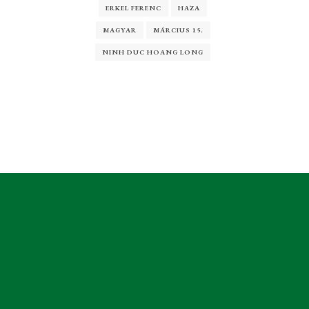
ERKEL FERENC
HAZA
MAGYAR
MÁRCIUS 15.
NINH DUC HOANG LONG