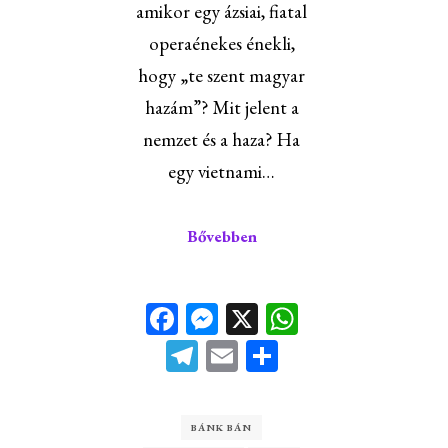
amikor egy ázsiai, fiatal
operaénekes énekli,
hogy „te szent magyar
hazám”? Mit jelent a
nemzet és a haza? Ha
egy vietnami…
Bővebben
Facebook
Messenger
X
WhatsApp
Telegram
Email
Ossza
meg
BÁNK BÁN