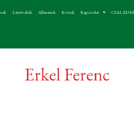
nok
Látnivalók
Albumok
Kvízek
Kapcsolat
CSALÁDF
Erkel Ferenc