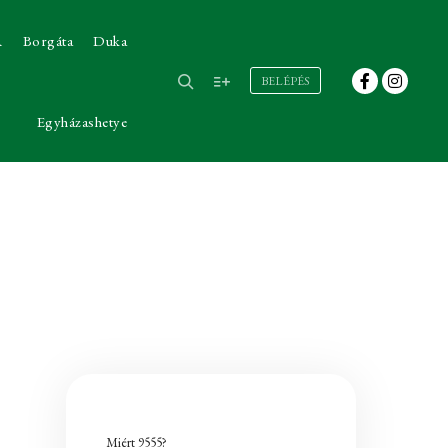
A
Borgáta
Duka
BELÉPÉS
Egyházashetye
Miért 9555?