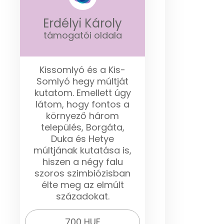
Erdélyi Károly
támogatói oldala
Kissomlyó és a Kis-
Somlyó hegy múltját
kutatom. Emellett úgy
látom, hogy fontos a
környező három
település, Borgáta,
Duka és Hetye
múltjának kutatása is,
hiszen a négy falu
szoros szimbiózisban
élte meg az elmúlt
századokat.
700 HUF