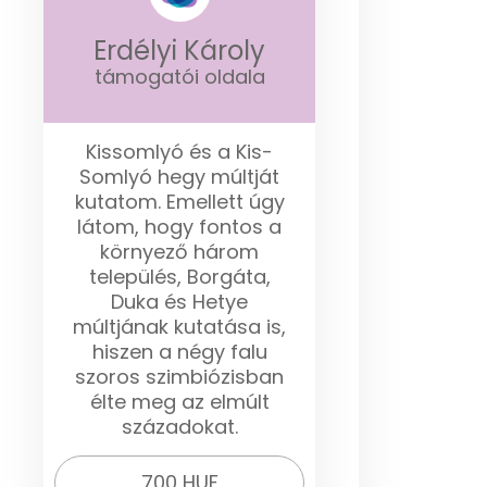
Erdélyi Károly
támogatói oldala
Kissomlyó és a Kis-
Somlyó hegy múltját
kutatom. Emellett úgy
látom, hogy fontos a
környező három
település, Borgáta,
Duka és Hetye
múltjának kutatása is,
hiszen a négy falu
szoros szimbiózisban
élte meg az elmúlt
századokat.
700 HUF