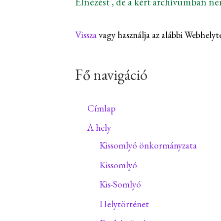
Elnézést , de a kért archívumban n
Vissza
vagy használja az alábbi Webhelyt
Fő navigáció
Címlap
A hely
Kissomlyó önkormányzata
Kissomlyó
Kis-Somlyó
Helytörténet