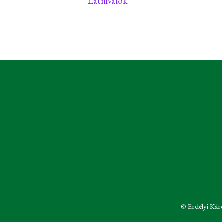
Látnivalók
© Erdélyi Kár