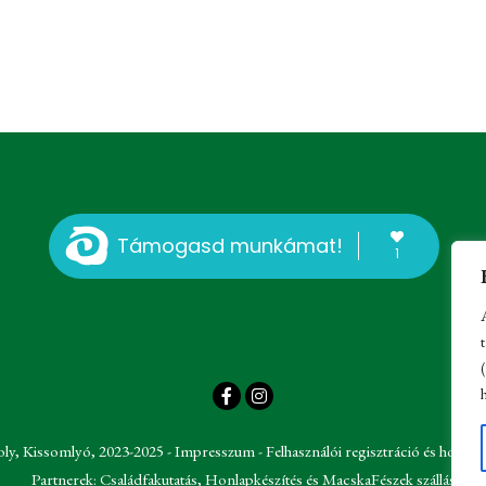
Támogasd munkámat!
1
oly, Kissomlyó, 2023-2025 -
Impresszum
-
Felhasználói regisztráció és hozzász
Partnerek:
Családfakutatás
,
Honlapkészítés
és
MacskaFészek szállás