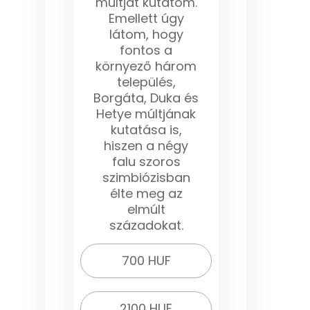
múltját kutatom.
Emellett úgy
látom, hogy
fontos a
környező három
település,
Borgáta, Duka és
Hetye múltjának
kutatása is,
hiszen a négy
falu szoros
szimbiózisban
élte meg az
elmúlt
századokat.
700 HUF
2100 HUF