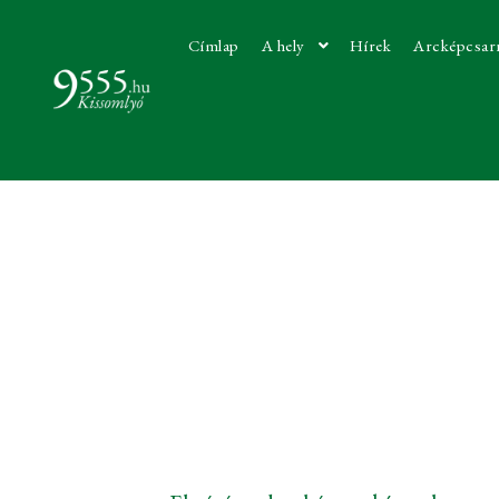
Címlap
A hely
Hírek
Arcképcsar