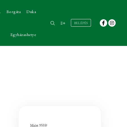
A
Borgáta
Duka
BELÉPÉS
Egyházashetye
Miért 9555?