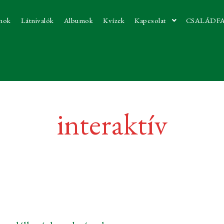
nok
Látnivalók
Albumok
Kvízek
Kapcsolat
CSALÁDF
interaktív