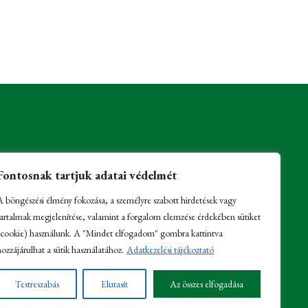
Fontosnak tartjuk adatai védelmét
A böngészési élmény fokozása, a személyre szabott hirdetések vagy
tartalmak megjelenítése, valamint a forgalom elemzése érdekében sütiket
(cookie) használunk. A "Mindet elfogadom" gombra kattintva
hozzájárulhat a sütik használatához.
Adatkezelési tájékoztató
Testreszabás
Elutasít
Az összes elfogadása
ólási lehetőség