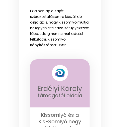
Ez a honlap a saját
szórakoztatásomra készül, de
célja az is, hogy Kissomlyó múltja
ne legyen elfeledve, sőt, igyekszem
több, eddig nem ismert adatot
felkutatni. Kissomlyó
irányítószáma: 9555.
Erdélyi Károly
támogatói oldala
Kissomlyó és a
Kis-Somlyó hegy