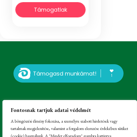
Támogatlak
Támogasd munkámat!
1
Fontosnak tartjuk adatai védelmét
A böngészési élmény fokozása, a személyre szabott hirdetések vagy
tartalmak megjelenítése, valamint a forgalom elemzése érdekében sütiket
© Erdélyi Károly, Kissomlyó, 2023-2025 -
Impresszum
-
(cookie) használunk. A "Mindet elfogadom" gombra kattintva