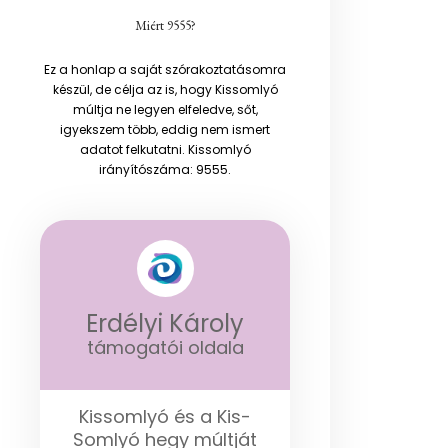
Miért 9555?
Ez a honlap a saját szórakoztatásomra
készül, de célja az is, hogy Kissomlyó
múltja ne legyen elfeledve, sőt,
igyekszem több, eddig nem ismert
adatot felkutatni. Kissomlyó
irányítószáma: 9555.
Erdélyi Károly
támogatói oldala
Kissomlyó és a Kis-
Somlyó hegy múltját