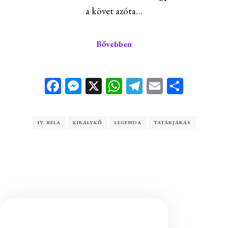
a követ azóta…
Bővebben
Facebook
Messenger
X
WhatsApp
Telegram
Email
Ossza
meg
IV. BÉLA
KIRÁLYKŐ
LEGENDA
TATÁRJÁRÁS