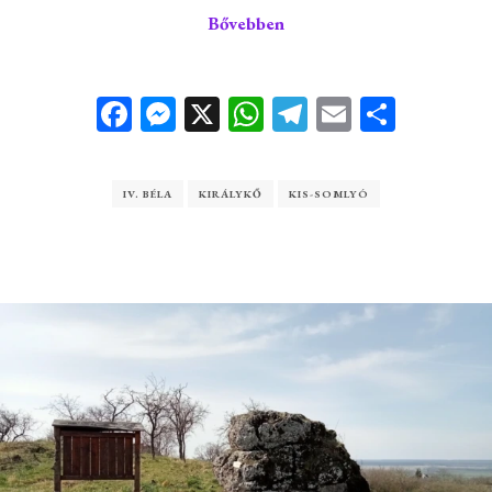
Bővebben
Facebook
Messenger
X
WhatsApp
Telegram
Email
Ossza
meg
IV. BÉLA
KIRÁLYKŐ
KIS-SOMLYÓ