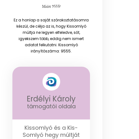
Miért 9555?
Ez a honlap a saját szórakoztatásomra
készül, de célja az is, hogy Kissomlyó
múltja ne legyen elfeledve, sőt,
igyekszem több, eddig nem ismert
adatot felkutatni. Kissomlyó
irányítószáma: 9555.
Erdélyi Károly
támogatói oldala
Kissomlyó és a Kis-
Somlyó hegy múltját