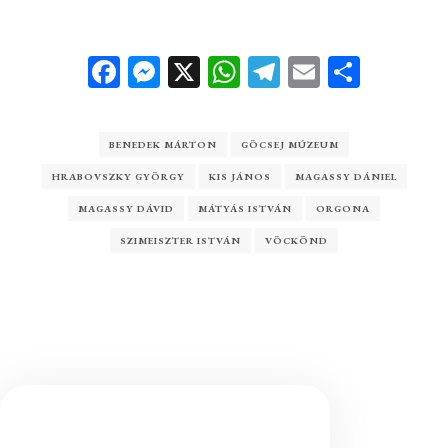
Facebook
Messenger
X
WhatsApp
Telegram
Email
Ossza
meg
BENEDEK MÁRTON
GÖCSEJ MÚZEUM
HRABOVSZKY GYÖRGY
KIS JÁNOS
MAGASSY DÁNIEL
MAGASSY DÁVID
MÁTYÁS ISTVÁN
ORGONA
SZIMEISZTER ISTVÁN
VÖCKÖND