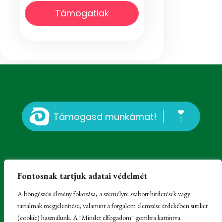
Támogatlak
Támogasd munkámat!
1
Fontosnak tartjuk adatai védelmét
A böngészési élmény fokozása, a személyre szabott hirdetések vagy
tartalmak megjelenítése, valamint a forgalom elemzése érdekében sütiket
© Erdélyi Károly, Kissomlyó, 2023-2025 -
Impresszum
-
(cookie) használunk. A "Mindet elfogadom" gombra kattintva