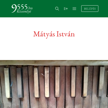
BELÉPÉS
Mátyás István