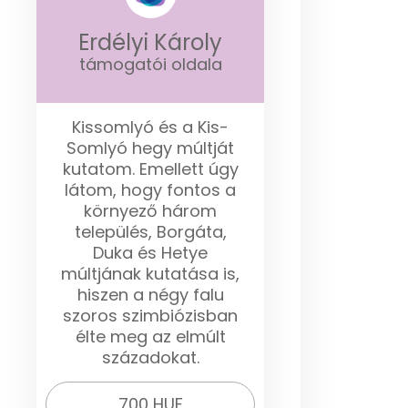
Erdélyi Károly
támogatói oldala
Kissomlyó és a Kis-
Somlyó hegy múltját
kutatom. Emellett úgy
látom, hogy fontos a
környező három
település, Borgáta,
Duka és Hetye
múltjának kutatása is,
hiszen a négy falu
szoros szimbiózisban
élte meg az elmúlt
századokat.
700 HUF