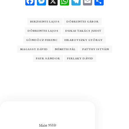
Facebook
Messenger
X
WhatsApp
Telegram
Email
Ossza
meg
BERZSENYI LAJOS
DÖBRENTEI GÁBOR
DÖBRENTEI LAJOS
DUKAI TAKÁCS JUDIT
GÖNDÖCZ FERENC
HRABOVSZKY GYÖRGY
MAGASSY DÁVID
NÉMETH PÁL
PATTHY ISTVÁN
PAYR SÁNDOR
PERLAKY DÁVID
Miért 9555?