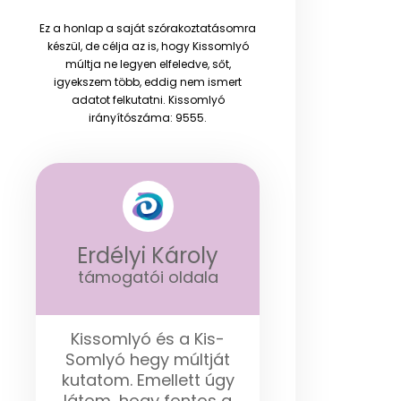
Ez a honlap a saját szórakoztatásomra
készül, de célja az is, hogy Kissomlyó
múltja ne legyen elfeledve, sőt,
igyekszem több, eddig nem ismert
adatot felkutatni. Kissomlyó
irányítószáma: 9555.
Erdélyi Károly
támogatói oldala
Kissomlyó és a Kis-
Somlyó hegy múltját
kutatom. Emellett úgy
látom, hogy fontos a