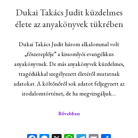
Dukai Takács Judit küzdelmes
élete az anyakönyvek tükrében
Dukai Takács Judit három alkalommal volt
„főszereplője” a kissomlyói evangélikus
anyakönyvnek. De más anyakönyvek küzdelmes,
tragédiákkal szegélyezett életéről mutatnak
adatokat. A költőnőről sok adatot feljegyzett az
irodalomtörténet, de ha megvizsgáljuk…
Bővebben