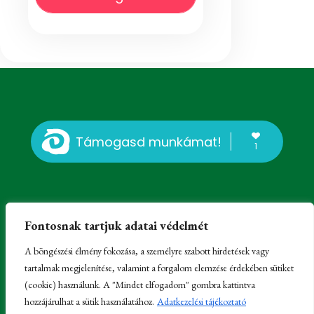
Támogasd munkámat!
1
Fontosnak tartjuk adatai védelmét
A böngészési élmény fokozása, a személyre szabott hirdetések vagy
tartalmak megjelenítése, valamint a forgalom elemzése érdekében sütiket
© Erdélyi Károly, Kissomlyó, 2023-2025 -
Impresszum
-
(cookie) használunk. A "Mindet elfogadom" gombra kattintva
Felhasználói regisztráció és hozzászólási lehetőség
hozzájárulhat a sütik használatához.
Adatkezelési tájékoztató
Partnerek:
Családfakutatás
,
Honlapkészítés
és
MacskaFészek