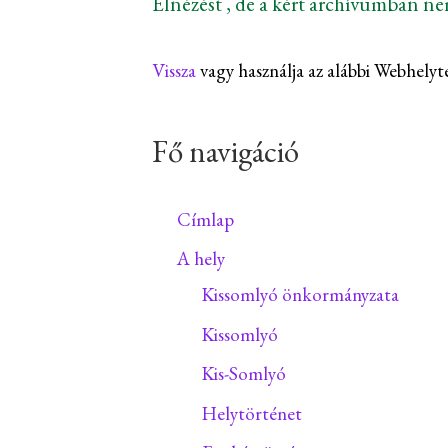
Elnézést , de a kért archívumban n
Vissza
vagy használja az alábbi Webhelyt
Fő navigáció
Címlap
A hely
Kissomlyó önkormányzata
Kissomlyó
Kis-Somlyó
Helytörténet