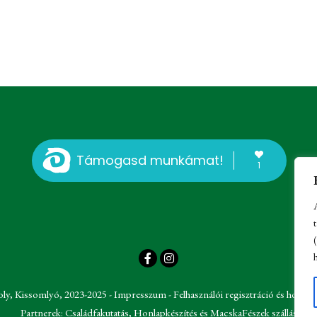
Támogasd munkámat!
1
oly, Kissomlyó, 2023-2025 -
Impresszum
-
Felhasználói regisztráció és hozzász
Partnerek:
Családfakutatás
,
Honlapkészítés
és
MacskaFészek szállás