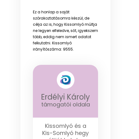
Ez a honlap a saját
szórakoztatásomra készül, de
célja az is, hogy Kissomlyó múltja
ne legyen elfeledve, sőt, igyekszem
több, eddig nem ismert adatot
felkutatni. Kissomlyó
irányítószáma: 9555.
Erdélyi Károly
támogatói oldala
Kissomlyó és a
Kis-Somlyó hegy