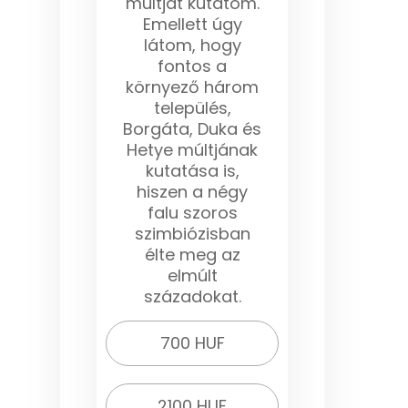
múltját kutatom.
Emellett úgy
látom, hogy
fontos a
környező három
település,
Borgáta, Duka és
Hetye múltjának
kutatása is,
hiszen a négy
falu szoros
szimbiózisban
élte meg az
elmúlt
századokat.
700 HUF
2100 HUF