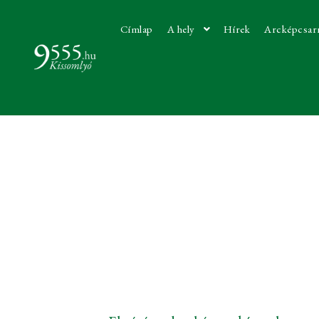
Címlap
A hely
Hírek
Arcképcsar