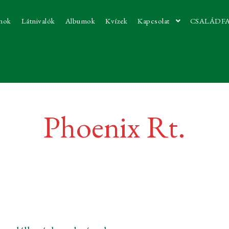
nok
Látnivalók
Albumok
Kvízek
Kapcsolat
CSALÁDF
Phoenix Rt.