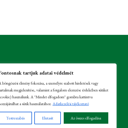
Fontosnak tartjuk adatai védelmét
A böngészési élmény fokozása, a személyre szabott hirdetések vagy
tartalmak megjelenítése, valamint a forgalom elemzése érdekében sütiket
(cookie) használunk. A "Mindet elfogadom" gombra kattintva
hozzájárulhat a sütik használatához.
Adatkezelési tájékoztató
Testreszabás
Elutasít
Az összes elfogadása
ólási lehetőség