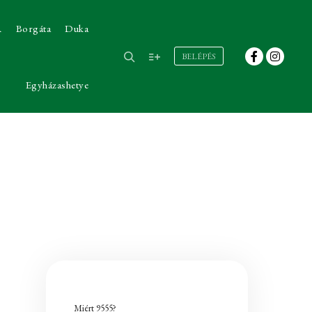
A
Borgáta
Duka
BELÉPÉS
Egyházashetye
Miért 9555?