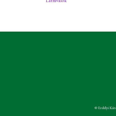
Látnivalók
© Erdélyi Kár