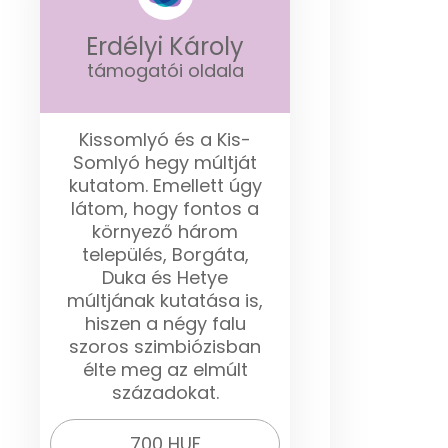
Erdélyi Károly
támogatói oldala
Kissomlyó és a Kis-
Somlyó hegy múltját
kutatom. Emellett úgy
látom, hogy fontos a
környező három
település, Borgáta,
Duka és Hetye
múltjának kutatása is,
hiszen a négy falu
szoros szimbiózisban
élte meg az elmúlt
századokat.
700 HUF