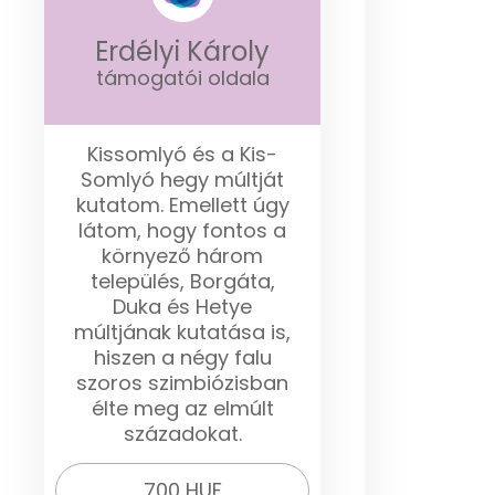
Erdélyi Károly
támogatói oldala
Kissomlyó és a Kis-
Somlyó hegy múltját
kutatom. Emellett úgy
látom, hogy fontos a
környező három
település, Borgáta,
Duka és Hetye
múltjának kutatása is,
hiszen a négy falu
szoros szimbiózisban
élte meg az elmúlt
századokat.
700 HUF