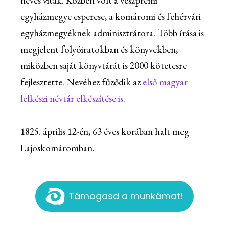
heves viták. Közben volt a veszprémi
egyházmegye esperese, a komáromi és fehérvári
egyházmegyéknek adminisztrátora. Több írása is
megjelent folyóiratokban és könyvekben,
miközben saját könyvtárát is 2000 kötetesre
fejlesztette. Nevéhez fűződik az
első magyar
lelkészi névtár elkészítése is
.
1825. április 12-én, 63 éves korában halt meg
Lajoskomáromban.
Támogasd a munkámat!