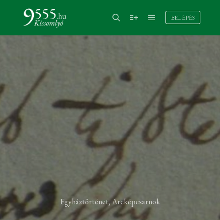
BELÉPÉS
Egyháztörténet
,
Arcképcsarnok