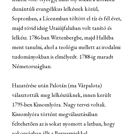
dunántúli evangélikus lelkészek közül,
Sopronban, a Líceumban töltött el tíz és fél évet,
majd rövid ideig Uraiújfaluban volt tanító és
lelkész. 1786-ban Wittenbergbe, majd Halléba
ment tanulni, ahol a teológia mellett az irodalmi
tudományokban is elmélyedt. 1788-ig maradt
Németországban.
Hazatérése után Palotán (ma Várpalota)
választották meg lelkészüknek, innen került
1795-ben Kissomlyóra. Nagy tervei voltak.
Kissomlyóra történt megválasztásában
feltehetően az is sokat nyomott a latban, hogy
rokonságban állt a Berzsenyiekkel.