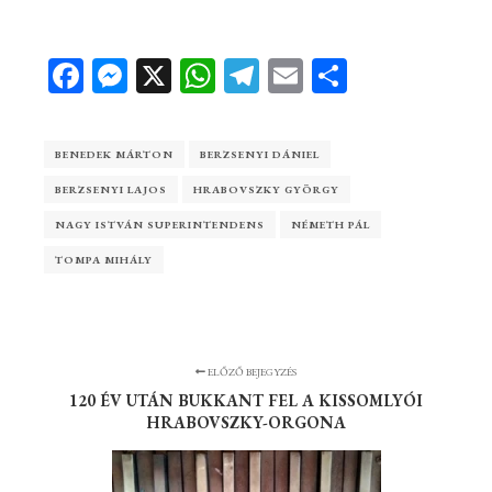
Facebook
Messenger
X
WhatsApp
Telegram
Email
Ossza
meg
BENEDEK MÁRTON
BERZSENYI DÁNIEL
BERZSENYI LAJOS
HRABOVSZKY GYÖRGY
NAGY ISTVÁN SUPERINTENDENS
NÉMETH PÁL
TOMPA MIHÁLY
ELŐZŐ BEJEGYZÉS
120 ÉV UTÁN BUKKANT FEL A KISSOMLYÓI
HRABOVSZKY-ORGONA