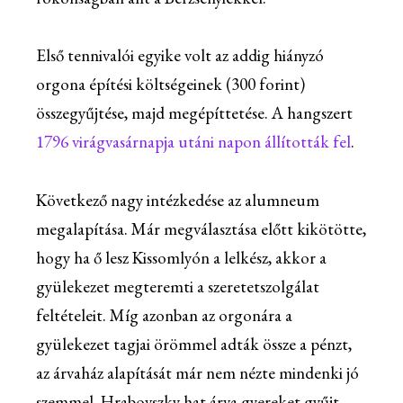
Első tennivalói egyike volt az addig hiányzó
orgona építési költségeinek (300 forint)
összegyűjtése, majd megépíttetése. A hangszert
1796 virágvasárnapja utáni napon állították fel
.
Következő nagy intézkedése az alumneum
megalapítása. Már megválasztása előtt kikötötte,
hogy ha ő lesz Kissomlyón a lelkész, akkor a
gyülekezet megteremti a szeretetszolgálat
feltételeit. Míg azonban az orgonára a
gyülekezet tagjai örömmel adták össze a pénzt,
az árvaház alapítását már nem nézte mindenki jó
szemmel. Hrabovszky hat árva gyereket gyűjt