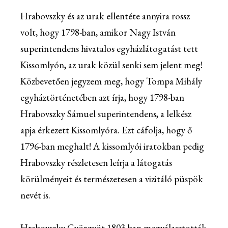
Hrabovszky és az urak ellentéte annyira rossz
volt, hogy 1798-ban, amikor Nagy István
superintendens hivatalos egyházlátogatást tett
Kissomlyón, az urak közül senki sem jelent meg!
Közbevetően jegyzem meg, hogy Tompa Mihály
egyháztörténetében azt írja, hogy 1798-ban
Hrabovszky Sámuel superintendens, a lelkész
apja érkezett Kissomlyóra. Ezt cáfolja, hogy ő
1796-ban meghalt! A kissomlyói iratokban pedig
Hrabovszky részletesen leírja a látogatás
körülményeit és természetesen a vizitáló püspök
nevét is.
Hrabovszky Györgyöt 1803-ban megválasztották