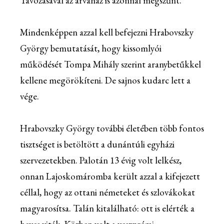
Távozásával az árvaház is azonnal megszűnt.
Mindenképpen azzal kell befejezni Hrabovszky
György bemutatását, hogy kissomlyói
működését Tompa Mihály szerint aranybetűkkel
kellene megörökíteni. De sajnos kudarc lett a
vége.
Hrabovszky György további életében több fontos
tisztséget is betöltött a dunántúli egyházi
szervezetekben. Palotán 13 évig volt lelkész,
onnan Lajoskomáromba került azzal a kifejezett
céllal, hogy az ottani németeket és szlovákokat
magyarosítsa. Talán kitalálható: ott is elérték a