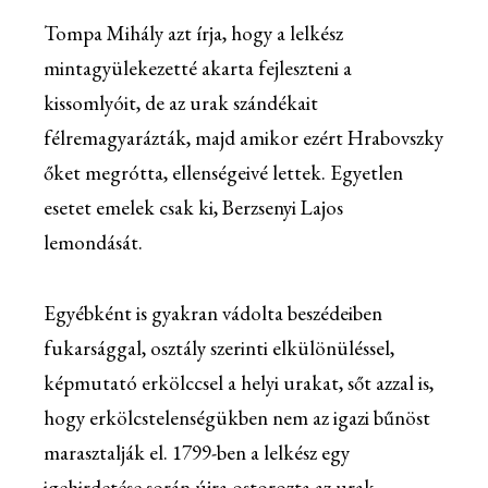
Tompa Mihály azt írja, hogy a lelkész
mintagyülekezetté akarta fejleszteni a
kissomlyóit, de az urak szándékait
félremagyarázták, majd amikor ezért Hrabovszky
őket megrótta, ellenségeivé lettek. Egyetlen
esetet emelek csak ki, Berzsenyi Lajos
lemondását.
Egyébként is gyakran vádolta beszédeiben
fukarsággal, osztály szerinti elkülönüléssel,
képmutató erkölccsel a helyi urakat, sőt azzal is,
hogy erkölcstelenségükben nem az igazi bűnöst
marasztalják el. 1799-ben a lelkész egy
igehirdetése során újra ostorozta az urak