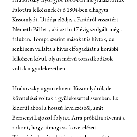
Palotára lelkésznek és ő 1804-ben elhagyta
Kissomlyót. Utódja elődje, a Farádról visszatért
Németh Pál lett, aki aztán 17 évig szolgált még a
faluban. Tompa szerint másokat is hívtak, de
senki sem vállalta a hívás elfogadását a korábbi
lelkészen kívül, olyan mérvű torzsalkodások
voltak a gyülekezetben.
Hrabovszky ugyan elment Kissomlyóról, de
követelései voltak a gyülekezettel szemben. Ez
kiderül abból a hosszú levelezésből, amit
Berzsenyi Lajossal folytat. Arra próbálta rávenni a
rokont, hogy támogassa követeléseit.