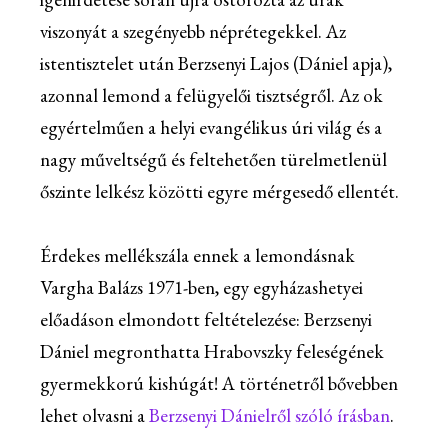
viszonyát a szegényebb néprétegekkel. Az
istentisztelet után Berzsenyi Lajos (Dániel apja),
azonnal lemond a felügyelői tisztségről. Az ok
egyértelműen a helyi evangélikus úri világ és a
nagy műveltségű és feltehetően türelmetlenül
őszinte lelkész közötti egyre mérgesedő ellentét.
Érdekes mellékszála ennek a lemondásnak
Vargha Balázs 1971-ben, egy egyházashetyei
előadáson elmondott feltételezése: Berzsenyi
Dániel megronthatta Hrabovszky feleségének
gyermekkorú kishúgát! A történetről bővebben
lehet olvasni a
Berzsenyi Dánielről szóló írásban
.