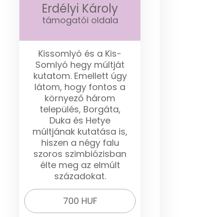
Erdélyi Károly
támogatói oldala
Kissomlyó és a Kis-
Somlyó hegy múltját
kutatom. Emellett úgy
látom, hogy fontos a
környező három
település, Borgáta,
Duka és Hetye
múltjának kutatása is,
hiszen a négy falu
szoros szimbiózisban
élte meg az elmúlt
századokat.
700 HUF