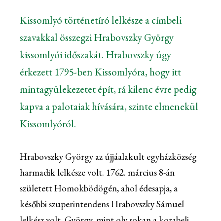
Kissomlyó történetíró lelkésze a címbeli
szavakkal összegzi Hrabovszky György
kissomlyói időszakát. Hrabovszky úgy
érkezett 1795-ben Kissomlyóra, hogy itt
mintagyülekezetet épít, rá kilenc évre pedig
kapva a palotaiak hívására, szinte elmenekül
Kissomlyóról.
Hrabovszky György az újjáalakult egyházközség
harmadik lelkésze volt. 1762. március 8-án
született Homokbödögén, ahol édesapja, a
későbbi szuperintendens Hrabovszky Sámuel
lelkész volt. György, mint oly sokan a korabeli