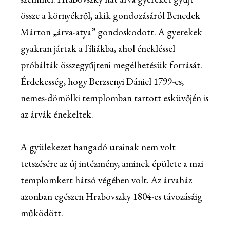
össze a környékről, akik gondozásáról Benedek
Márton „árva-atya” gondoskodott. A gyerekek
gyakran jártak a fíliákba, ahol énekléssel
próbálták összegyűjteni megélhetésük forrását.
Érdekesség, hogy Berzsenyi Dániel 1799-es,
nemes-dömölki templomban tartott esküvőjén is
az árvák énekeltek.
A gyülekezet hangadó urainak nem volt
tetszésére az új intézmény, aminek épülete a mai
templomkert hátsó végében volt. Az árvaház
azonban egészen Hrabovszky 1804-es távozásáig
működött.