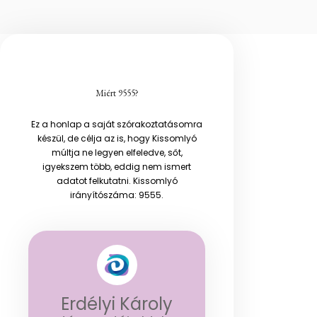
Miért 9555?
Ez a honlap a saját szórakoztatásomra
készül, de célja az is, hogy Kissomlyó
múltja ne legyen elfeledve, sőt,
igyekszem több, eddig nem ismert
adatot felkutatni. Kissomlyó
irányítószáma: 9555.
Erdélyi Károly