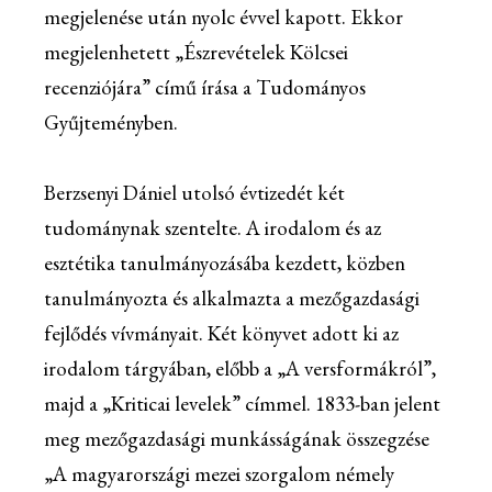
megjelenése után nyolc évvel kapott. Ekkor
megjelenhetett „Észrevételek Kölcsei
recenziójára” című írása a Tudományos
Gyűjteményben.
Berzsenyi Dániel utolsó évtizedét két
tudománynak szentelte. A irodalom és az
esztétika tanulmányozásába kezdett, közben
tanulmányozta és alkalmazta a mezőgazdasági
fejlődés vívmányait. Két könyvet adott ki az
irodalom tárgyában, előbb a „A versformákról”,
majd a „Kriticai levelek” címmel. 1833-ban jelent
meg mezőgazdasági munkásságának összegzése
„A magyarországi mezei szorgalom némely