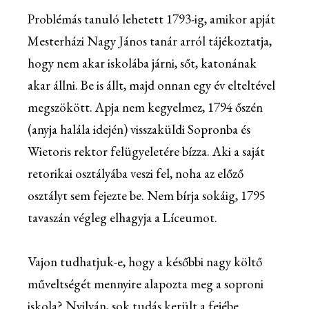
Problémás tanuló lehetett 1793-ig, amikor apját
Mesterházi Nagy János tanár arról tájékoztatja,
hogy nem akar iskolába járni, sőt, katonának
akar állni. Be is állt, majd onnan egy év elteltével
megszökött. Apja nem kegyelmez, 1794 őszén
(anyja halála idején) visszaküldi Sopronba és
Wietoris rektor felügyeletére bízza. Aki a saját
retorikai osztályába veszi fel, noha az előző
osztályt sem fejezte be. Nem bírja sokáig, 1795
tavaszán végleg elhagyja a Líceumot.
Vajon tudhatjuk-e, hogy a későbbi nagy költő
műveltségét mennyire alapozta meg a soproni
iskola? Nyilván, sok tudás került a fejébe