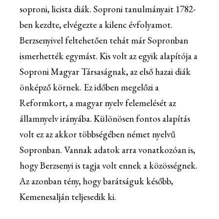
soproni, licista diák. Soproni tanulmányait 1782-
ben kezdte, elvégezte a kilenc évfolyamot.
Berzsenyivel feltehetően tehát már Sopronban
ismerhették egymást. Kis volt az egyik alapítója a
Soproni Magyar Társaságnak, az első hazai diák
önképző körnek. Ez időben megelőzi a
Reformkort, a magyar nyelv felemelését az
államnyelv irányába. Különösen fontos alapítás
volt ez az akkor többségében német nyelvű
Sopronban. Vannak adatok arra vonatkozóan is,
hogy Berzsenyi is tagja volt ennek a közösségnek.
Az azonban tény, hogy barátságuk később,
Kemenesalján teljesedik ki.