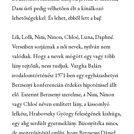
Dani úrfi pedig vélhetően élt a kínálkozó
lehetőségekkel. És lehet, ebből lett a baj!
Lili, Lolli, Nini, Ninon, Chloé, Luna, Daphné.
Verseiben sorjáznak a női nevek, nyilván nem
valódiak. Hogy a nevek mögött egy vagy több
lány rejtőzik, nem tudjuk. Vargha Balázs
irodalomtörténész 1971-ben egy egyházashetyei
Berzsenyi konferencián érdekes hipotézissel állt
elő. Eszerint Berzsenyi szerelme, a Nini, Ninon
vagy Chloé néven említett lány, a kissomlyó
lelkész, Hrabovszky György feleségének kishúga,
egy alig serdült gyermeklány. Bizonyítéka nincs,
de megerősítésül említi, hogy Berzsenyi Dániel