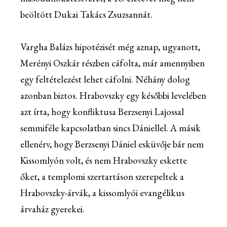
beöltött Dukai Takács Zsuzsannát.
Vargha Balázs hipotézisét még aznap, ugyanott,
Merényi Oszkár részben cáfolta, már amennyiben
egy feltételezést lehet cáfolni. Néhány dolog
azonban biztos. Hrabovszky egy későbbi levelében
azt írta, hogy konfliktusa Berzsenyi Lajossal
semmiféle kapcsolatban sincs Dániellel. A másik
ellenérv, hogy Berzsenyi Dániel esküvője bár nem
Kissomlyón volt, és nem Hrabovszky eskette
őket, a templomi szertartáson szerepeltek a
Hrabovszky-árvák, a kissomlyói evangélikus
árvaház gyerekei.