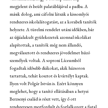
megjelent és beült palatáblájával a padba. A
másik dolog, ami cáfolni látszik a kissomlyói
rendszeres iskolalátogatást, az a korabeli tanítók
helyzete. A türelmi rendelet utáni időkben, bár
az újjáalakult gyülekezetek azonnal iskolákat
alapítottak, a tanítók még nem állandó,
megválasztott és rendszeres jövedelmet húzó
személyek voltak. A soproni Líceumból
fogadtak idősebb diákokat, akik házsoron
tartattak, tehát kosztot és kvártélyt kaptak.
Ilyen volt Polgár István is. Ezért könnyen
meglehet, hogy a tanító ellátásában a hetyei
Berzsenyi család is részt vett, így ő ott
rendszeresen megfordult és foglalkozott a fiatal