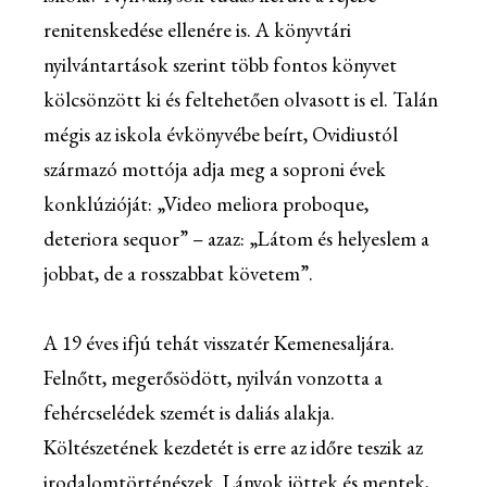
renitenskedése ellenére is. A könyvtári
nyilvántartások szerint több fontos könyvet
kölcsönzött ki és feltehetően olvasott is el. Talán
mégis az iskola évkönyvébe beírt, Ovidiustól
származó mottója adja meg a soproni évek
konklúzióját: „Video meliora proboque,
deteriora sequor” – azaz: „Látom és helyeslem a
jobbat, de a rosszabbat követem”.
A 19 éves ifjú tehát visszatér Kemenesaljára.
Felnőtt, megerősödött, nyilván vonzotta a
fehércselédek szemét is daliás alakja.
Költészetének kezdetét is erre az időre teszik az
irodalomtörténészek. Lányok jöttek és mentek,