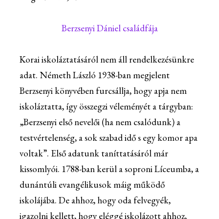
Berzsenyi Dániel családfája
Korai iskoláztatásáról nem áll rendelkezésünkre
adat. Németh László 1938-ban megjelent
Berzsenyi könyvében furcsállja, hogy apja nem
iskoláztatta, így összegzi véleményét a tárgyban:
„Berzsenyi első nevelői (ha nem csalódunk) a
testvértelenség, a sok szabad idő s egy komor apa
voltak”. Első adatunk taníttatásáról már
kissomlyói. 1788-ban kerül a soproni Líceumba, a
dunántúli evangélikusok máig működő
iskolájába. De ahhoz, hogy oda felvegyék,
igazolni kellett, hogy eléggé iskolázott ahhoz,