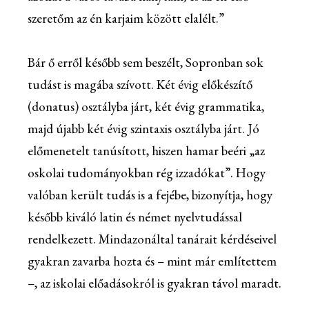
szeretőm az én karjaim között elalélt.”
Bár ő erről később sem beszélt, Sopronban sok
tudást is magába szívott. Két évig előkészítő
(donatus) osztályba járt, két évig grammatika,
majd újabb két évig szintaxis osztályba járt. Jó
előmenetelt tanúsított, hiszen hamar beéri „az
oskolai tudományokban rég izzadókat”. Hogy
valóban került tudás is a fejébe, bizonyítja, hogy
később kiváló latin és német nyelvtudással
rendelkezett. Mindazonáltal tanárait kérdéseivel
gyakran zavarba hozta és – mint már említettem
–, az iskolai előadásokról is gyakran távol maradt.