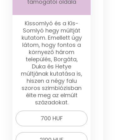
támogatói oldala
Kissomlyó és a Kis-
Somlyó hegy múltját
kutatom. Emellett úgy
látom, hogy fontos a
környező három
település, Borgáta,
Duka és Hetye
múltjának kutatása is,
hiszen a négy falu
szoros szimbiózisban
élte meg az elmúlt
századokat.
700 HUF
2100 HUF