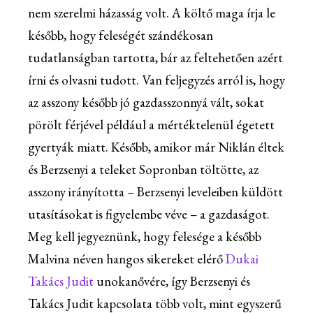
nem szerelmi házasság volt. A költő maga írja le
később, hogy feleségét szándékosan
tudatlanságban tartotta, bár az feltehetően azért
írni és olvasni tudott. Van feljegyzés arról is, hogy
az asszony később jó gazdasszonnyá vált, sokat
pörölt férjével például a mértéktelenül égetett
gyertyák miatt. Később, amikor már Niklán éltek
és Berzsenyi a teleket Sopronban töltötte, az
asszony irányította – Berzsenyi leveleiben küldött
utasításokat is figyelembe véve – a gazdaságot.
Meg kell jegyeznünk, hogy felesége a később
Malvina néven hangos sikereket elérő
Dukai
Takács Judit
unokanővére, így Berzsenyi és
Takács Judit kapcsolata több volt, mint egyszerű