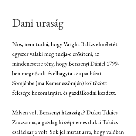
Dani uraság
Nos, nem tudni, hogy Vargha Balázs elméletét
egyszer valaki meg tudja-e erősíteni, az
mindenesetre tény, hogy Berzsenyi Dániel 1799-
ben megnősült és elhagyta az apai házat.
Sömjénbe (ma Kemenessömjén) költözött
felesége hozományára és gazdálkodni kezdett.
Milyen volt Berzsenyi házassága? Dukai Takács
Zsuzsanna, a gazdag középnemes dukai Takács
család sarja volt. Sok jel mutat arra, hogy valóban