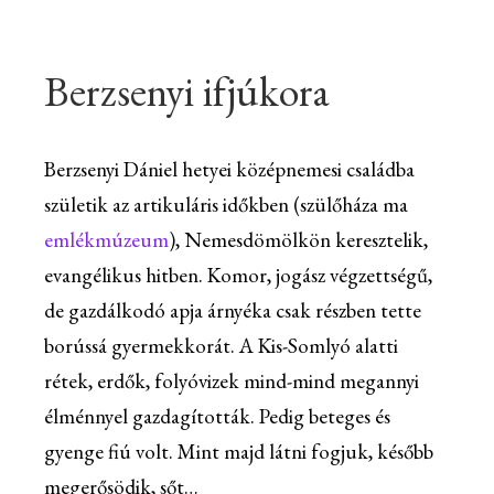
Berzsenyi ifjúkora
Berzsenyi Dániel hetyei középnemesi családba
születik az artikuláris időkben (szülőháza ma
emlékmúzeum
), Nemesdömölkön keresztelik,
evangélikus hitben. Komor, jogász végzettségű,
de gazdálkodó apja árnyéka csak részben tette
borússá gyermekkorát. A Kis-Somlyó alatti
rétek, erdők, folyóvizek mind-mind megannyi
élménnyel gazdagították. Pedig beteges és
gyenge fiú volt. Mint majd látni fogjuk, később
megerősödik, sőt…