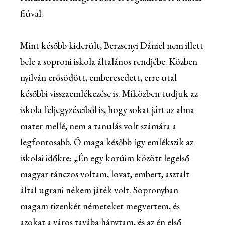
fiúval.
Mint később kiderült, Berzsenyi Dániel nem illett
bele a soproni iskola általános rendjébe. Közben
nyilván erősödött, emberesedett, erre utal
későbbi visszaemlékezése is. Miközben tudjuk az
iskola feljegyzéseiből is, hogy sokat járt az alma
mater mellé, nem a tanulás volt számára a
legfontosabb. Ő maga később így emlékszik az
iskolai időkre: „Én egy korúim között legelső
magyar tánczos voltam, lovat, embert, asztalt
által ugrani nékem játék volt. Sopronyban
magam tizenkét németeket megvertem, és
azokat a város tavába hánytam, és az én első