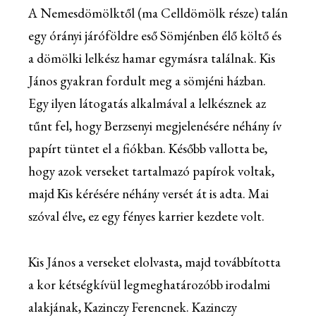
A Nemesdömölktől (ma Celldömölk része) talán
egy órányi járóföldre eső Sömjénben élő költő és
a dömölki lelkész hamar egymásra találnak. Kis
János gyakran fordult meg a sömjéni házban.
Egy ilyen látogatás alkalmával a lelkésznek az
tűnt fel, hogy Berzsenyi megjelenésére néhány ív
papírt tüntet el a fiókban. Később vallotta be,
hogy azok verseket tartalmazó papírok voltak,
majd Kis kérésére néhány versét át is adta. Mai
szóval élve, ez egy fényes karrier kezdete volt.
Kis János a verseket elolvasta, majd továbbította
a kor kétségkívül legmeghatározóbb irodalmi
alakjának, Kazinczy Ferencnek. Kazinczy