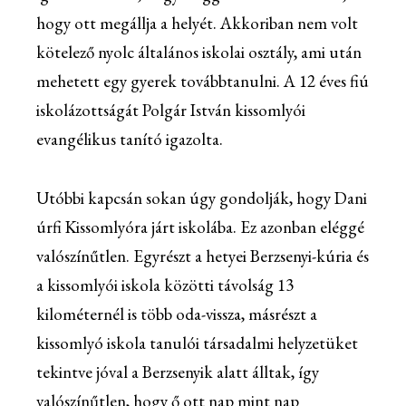
hogy ott megállja a helyét. Akkoriban nem volt
kötelező nyolc általános iskolai osztály, ami után
mehetett egy gyerek továbbtanulni. A 12 éves fiú
iskolázottságát Polgár István kissomlyói
evangélikus tanító igazolta.
Utóbbi kapcsán sokan úgy gondolják, hogy Dani
úrfi Kissomlyóra járt iskolába. Ez azonban eléggé
valószínűtlen. Egyrészt a hetyei Berzsenyi-kúria és
a kissomlyói iskola közötti távolság 13
kilométernél is több oda-vissza, másrészt a
kissomlyó iskola tanulói társadalmi helyzetüket
tekintve jóval a Berzsenyik alatt álltak, így
valószínűtlen, hogy ő ott nap mint nap