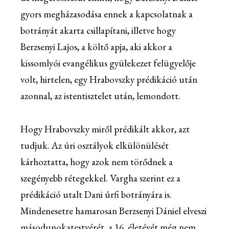
gyors megházasodása ennek a kapcsolatnak a
botrányát akarta csillapítani, illetve hogy
Berzsenyi Lajos, a költő apja, aki akkor a
kissomlyói evangélikus gyülekezet felügyelője
volt, hirtelen, egy Hrabovszky prédikáció után
azonnal, az istentisztelet után, lemondott.
Hogy Hrabovszky miről prédikált akkor, azt
tudjuk. Az úri osztályok elkülönülését
kárhoztatta, hogy azok nem törődnek a
szegényebb rétegekkel. Vargha szerint ez a
prédikáció utalt Dani úrfi botrányára is.
Mindenesetre hamarosan Berzsenyi Dániel elveszi
másodunokatestvérét, a 16. életévét még nem