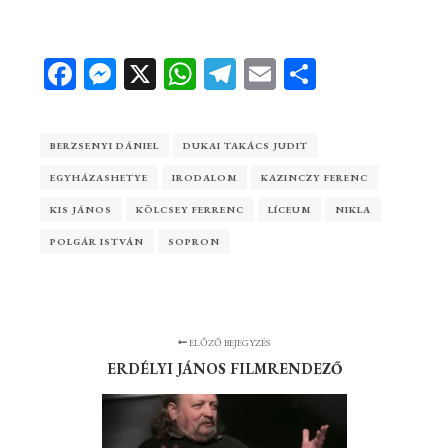
Facebook
Messenger
X
WhatsApp
Telegram
Email
Ossza
meg
BERZSENYI DÁNIEL
DUKAI TAKÁCS JUDIT
EGYHÁZASHETYE
IRODALOM
KAZINCZY FERENC
KIS JÁNOS
KÖLCSEY FERRENC
LÍCEUM
NIKLA
POLGÁR ISTVÁN
SOPRON
ELŐZŐ BEJEGYZÉS
ERDÉLYI JÁNOS FILMRENDEZŐ