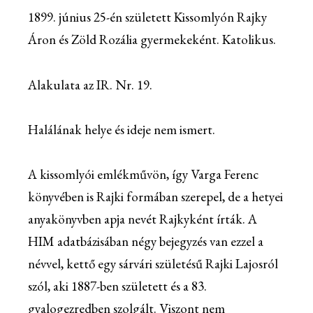
1899. június 25-én született Kissomlyón Rajky
Áron és Zöld Rozália gyermekeként. Katolikus.
Alakulata az IR. Nr. 19.
Halálának helye és ideje nem ismert.
A kissomlyói emlékművön, így Varga Ferenc
könyvében is Rajki formában szerepel, de a hetyei
anyakönyvben apja nevét Rajkyként írták. A
HIM adatbázisában négy bejegyzés van ezzel a
névvel, kettő egy sárvári születésű Rajki Lajosról
szól, aki 1887-ben született és a 83.
gyalogezredben szolgált. Viszont nem