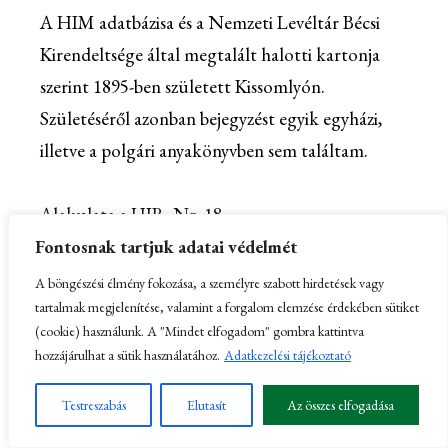
A HIM adatbázisa és a Nemzeti Levéltár Bécsi
Kirendeltsége által megtalált halotti kartonja
szerint 1895-ben született Kissomlyón.
Születéséről azonban bejegyzést egyik egyházi,
illetve a polgári anyakönyvben sem találtam.
Alakulata a HIR. Nr. 18.
Fontosnak tartjuk adatai védelmét
Elsesett: 1917. augusztus 10-én az Ojtozi-
A böngészési élmény fokozása, a személyre szabott hirdetések vagy
tartalmak megjelenítése, valamint a forgalom elemzése érdekében sütiket
szorosban.
(cookie) használunk. A "Mindet elfogadom" gombra kattintva
hozzájárulhat a sütik használatához.
Adatkezelési tájékoztató
Heitlinger Dániel gyalogos
Testreszabás
Elutasít
Az összes elfogadása