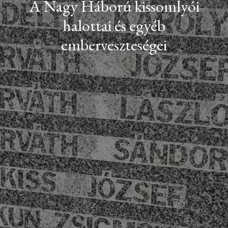
A Nagy Háború kissomlyói
halottai és egyéb
emberveszteségei