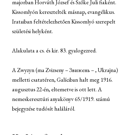
majorban Horváth József és Szőke Juli fiaként.
Kissomlyón keresztelték másnap, evangélikus.
Irataiban feltételezhetően Kissomlyó szerepelt
születési helyként.
Alakulata a cs. és kir. 83. gyalogezred.
A Zwyzyn (ma Zvizseny – Звижень – , Ukrajna)
melletti csatatéren, Galíciban halt meg 1916.
augusztus 22-én, eltemetve is ott lett. A
nemeskeresztúri anyakönyv 65/1919. számú
bejegyzése tudósít haláláról.