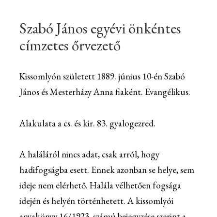
Szabó János egyévi önkéntes
címzetes őrvezető
Kissomlyón született 1889. június 10-én Szabó
János és Mesterházy Anna fiaként. Evangélikus.
Alakulata a cs. és kir. 83. gyalogezred.
A haláláról nincs adat, csak arról, hogy
hadifogságba esett. Ennek azonban se helye, sem
ideje nem elérhető. Halála vélhetően fogsága
idején és helyén történhetett. A kissomlyói
anyakönyv 16/1923. számú bejegyzése szerint a