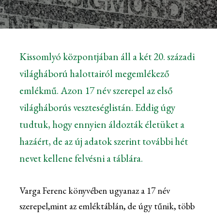
Kissomlyó központjában áll a két 20. századi
világháború halottairól megemlékező
emlékmű. Azon 17 név szerepel az első
világháborús veszteséglistán. Eddig úgy
tudtuk, hogy ennyien áldozták életüket a
hazáért, de az új adatok szerint további hét
nevet kellene felvésni a táblára.
Varga Ferenc könyvében ugyanaz a 17 név
szerepel,mint az emléktáblán, de úgy tűnik, több