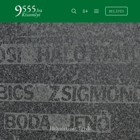
BELÉPÉS
Helytörténet
,
Egyéb