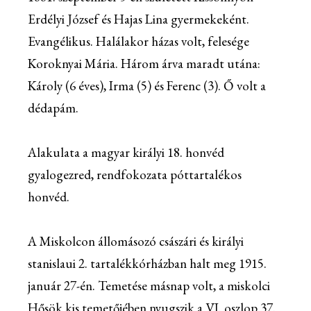
Erdélyi József és Hajas Lina gyermekeként.
Evangélikus. Halálakor házas volt, felesége
Koroknyai Mária. Három árva maradt utána:
Károly (6 éves), Irma (5) és Ferenc (3). Ő volt a
dédapám.
Alakulata a magyar királyi 18. honvéd
gyalogezred, rendfokozata póttartalékos
honvéd.
A Miskolcon állomásozó császári és királyi
stanislaui 2. tartalékkórházban halt meg 1915.
január 27-én. Temetése másnap volt, a miskolci
Hősök kis temetőjében nyugszik a VI. oszlop 37.