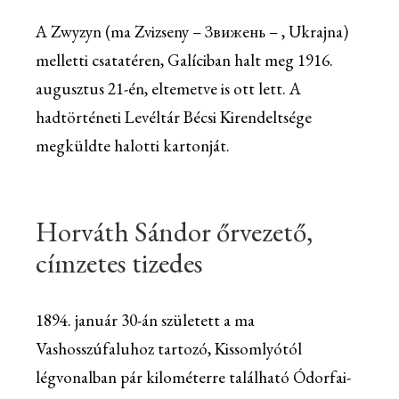
A Zwyzyn (ma Zvizseny – Звижень – , Ukrajna)
melletti csatatéren, Galíciban halt meg 1916.
augusztus 21-én, eltemetve is ott lett. A
hadtörténeti Levéltár Bécsi Kirendeltsége
megküldte halotti kartonját.
Horváth Sándor őrvezető,
címzetes tizedes
1894. január 30-án született a ma
Vashosszúfaluhoz tartozó, Kissomlyótól
légvonalban pár kilométerre található Ódorfai-