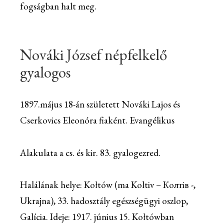
fogságban halt meg.
Nováki József népfelkelő
gyalogos
1897.május 18-án született Nováki Lajos és
Cserkovics Eleonóra fiaként. Evangélikus
Alakulata a cs. és kir. 83. gyalogezred.
Halálának helye: Kołtów (ma Koltiv – Колтів -,
Ukrajna), 33. hadosztály egészségügyi oszlop,
Galícia. Ideje: 1917. június 15. Kołtówban