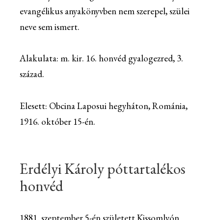
evangélikus anyakönyvben nem szerepel, szülei
neve sem ismert.
Alakulata: m. kir. 16. honvéd gyalogezred, 3.
század.
Elesett: Obcina Laposui hegyháton, Románia,
1916. október 15-én.
Erdélyi Károly póttartalékos
honvéd
1881. szeptember 5-én született Kissomlyón