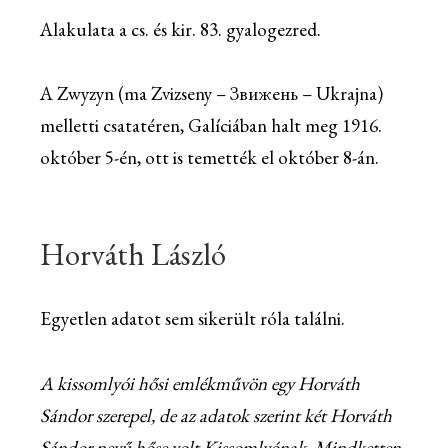
Alakulata a cs. és kir. 83. gyalogezred.
A Zwyzyn (ma Zvizseny – Звижень – Ukrajna)
melletti csatatéren, Galíciában halt meg 1916.
október 5-én, ott is temették el október 8-án.
Horváth László
Egyetlen adatot sem sikerült róla találni.
A kissomlyói hősi emlékművön egy Horváth
Sándor szerepel, de az adatok szerint két Horváth
Sándor nevű hőse volt Kissomlyónak. Mindketten