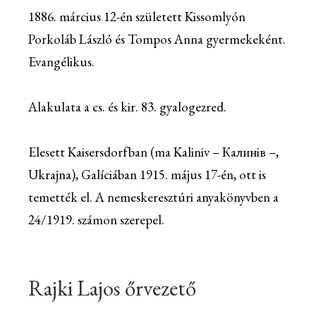
1886. március 12-én született Kissomlyón
Porkoláb László és Tompos Anna gyermekeként.
Evangélikus.
Alakulata a cs. és kir. 83. gyalogezred.
Elesett Kaisersdorfban (ma Kaliniv – Калинів –,
Ukrajna), Galíciában 1915. május 17-én, ott is
temették el. A nemeskeresztúri anyakönyvben a
24/1919. számon szerepel.
Rajki Lajos őrvezető