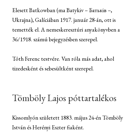
Elesett Batkowban (ma Batykiv – Батьків –,
Ukrajna), Galíciában 1917. január 28-án, ott is
temették el. A nemeskeresztúri anyakönyvben a
36/1918. számú bejegyzésben szerepel.
Tóth Ferenc testvére. Van róla más adat, ahol
tizedesként és sebesültként szerepel.
Tömböly Lajos póttartalékos
Kissomlyón született 1883. május 24-én Tömböly
István és Herényi Eszter fiaként.