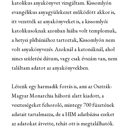
katolikus anyakönyvet vizsgáltam. Kissomlyón
evangélikus anyagyülekezet működött akkor is,
itt vezették az anyakönyveket is, a kissomlyói
katolikusoknak azonban hiába volt templomuk,
a hetyei plébániához tartoztak, Kissomlyón nem
volt anyakönyvezés. Azoknál a katonáknál, ahol
nincs születési dátum, vagy csak évszám van, nem
találtam adatot az anyakönyvekben.
Létezik egy harmadik forrás is, ami az Osztrák-
Magyar Monarchia háború alatt kiadott, a
veszteségeket felsoroló, mintegy 700 füzetének
adatait tartalmazza, de a HIM adatbázisa ezeket
az adatokat átvette, tehát ott is megtalálhatók.