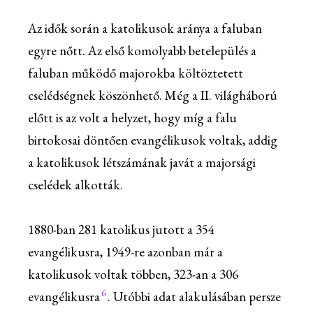
Az idők során a katolikusok aránya a faluban
egyre nőtt. Az első komolyabb betelepülés a
faluban működő majorokba költöztetett
cselédségnek köszönhető. Még a II. világháború
előtt is az volt a helyzet, hogy míg a falu
birtokosai döntően evangélikusok voltak, addig
a katolikusok létszámának javát a majorsági
cselédek alkották.
1880-ban 281 katolikus jutott a 354
evangélikusra, 1949-re azonban már a
katolikusok voltak többen, 323-an a 306
6
evangélikusra
. Utóbbi adat alakulásában persze