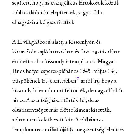
segített, hogy az evangélikus birtokosok közül
több családot kitelepítettek, vagy a falu
elhagyására kényszerítettek.
A II. világháború alatt, a Kissomlyón és
környékén zajló harcokban és fosztogatásokban
érintett volt a kissomlyói templom is. Magyar
János hetyei esperes-plébános 1945. május 16-i,
7
püspökének írt jelentésében
arról írt, hogy a
kissomlyói templomot feltörték, de nagyobb kár
nincs. A szentségházat törték fel, de az
oltáriszentséget már előtte kimenekítetták,
abban nem keletkezett kár. A plébános a
templom reconciliatióját (a megszentségtelenítés