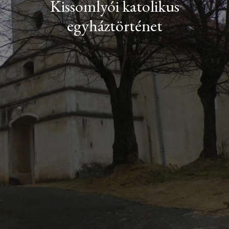
Kissomlyói katolikus
egyháztörténet