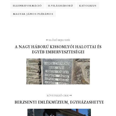
ELLENREFORMÁCIÓ
II.VILÁGHÁBORÚ
KATOLIKUS
MAGYAR JÁNOS PLÉBÁNOS
ELŐZŐ BEJEGYZÉS
A NAGY HÁBORÚ KISSOMLYÓI HALOTTAI ÉS
EGYÉB EMBERVESZTESÉGEI
KÖVETKEZŐ CIKK
BERZSENYI EMLÉKMÚZEUM, EGYHÁZASHETYE