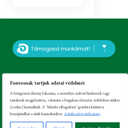
Támogasd munkámat!
1
Fontosnak tartjuk adatai védelmét
A böngészési élmény fokozása, a személyre szabott hirdetések vagy
tartalmak megjelenítése, valamint a forgalom elemzése érdekében sütiket
© Erdélyi Károly, Kissomlyó, 2023-2025 -
Impresszum
-
(cookie) használunk. A "Mindet elfogadom" gombra kattintva
Felhasználói regisztráció és hozzászólási lehetőség
hozzájárulhat a sütik használatához.
Adatkezelési tájékoztató
Partnerek:
Családfakutatás
,
Honlapkészítés
és
MacskaFészek
szállás