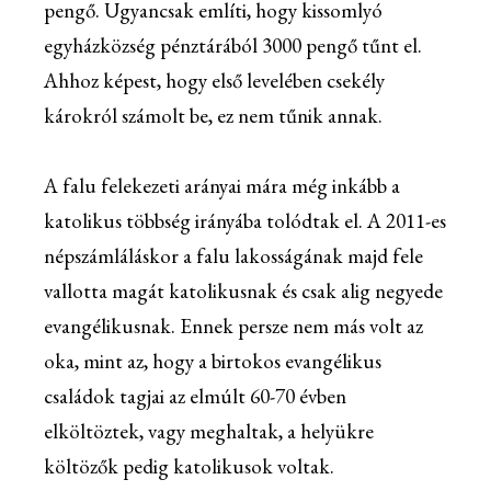
pengő. Ugyancsak említi, hogy kissomlyó
egyházközség pénztárából 3000 pengő tűnt el.
Ahhoz képest, hogy első levelében csekély
károkról számolt be, ez nem tűnik annak.
A falu felekezeti arányai mára még inkább a
katolikus többség irányába tolódtak el. A 2011-es
népszámláláskor a falu lakosságának majd fele
vallotta magát katolikusnak és csak alig negyede
evangélikusnak. Ennek persze nem más volt az
oka, mint az, hogy a birtokos evangélikus
családok tagjai az elmúlt 60-70 évben
elköltöztek, vagy meghaltak, a helyükre
költözők pedig katolikusok voltak.