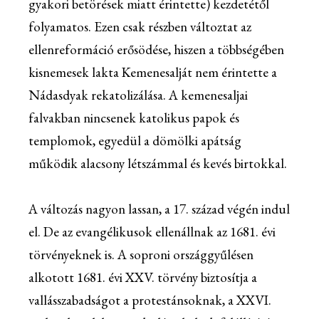
gyakori betörések miatt érintette) kezdetétől
folyamatos. Ezen csak részben változtat az
ellenreformáció erősödése, hiszen a többségében
kisnemesek lakta Kemenesalját nem érintette a
Nádasdyak rekatolizálása. A kemenesaljai
falvakban nincsenek katolikus papok és
templomok, egyedül a dömölki apátság
működik alacsony létszámmal és kevés birtokkal.
A változás nagyon lassan, a 17. század végén indul
el. De az evangélikusok ellenállnak az 1681. évi
törvényeknek is. A soproni országgyűlésen
alkotott 1681. évi XXV. törvény biztosítja a
vallásszabadságot a protestánsoknak, a XXVI.