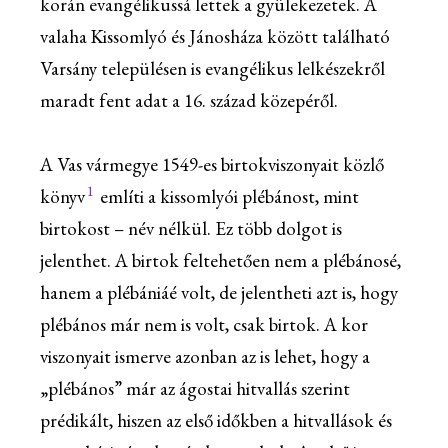
korán evangélikussá lettek a gyülekezetek. A
valaha Kissomlyó és Jánosháza között található
Varsány településen is evangélikus lelkészekről
maradt fent adat a 16. század közepéről.
A Vas vármegye 1549-es birtokviszonyait közlő
1
könyv
említi a kissomlyói plébánost, mint
birtokost – név nélkül. Ez több dolgot is
jelenthet. A birtok feltehetően nem a plébánosé,
hanem a plébániáé volt, de jelentheti azt is, hogy
plébános már nem is volt, csak birtok. A kor
viszonyait ismerve azonban az is lehet, hogy a
„plébános” már az ágostai hitvallás szerint
prédikált, hiszen az első időkben a hitvallások és