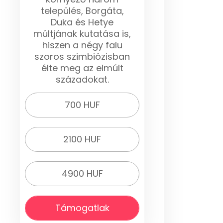
település, Borgáta,
Duka és Hetye
múltjának kutatása is,
hiszen a négy falu
szoros szimbiózisban
élte meg az elmúlt
századokat.
700 HUF
2100 HUF
4900 HUF
Támogatlak