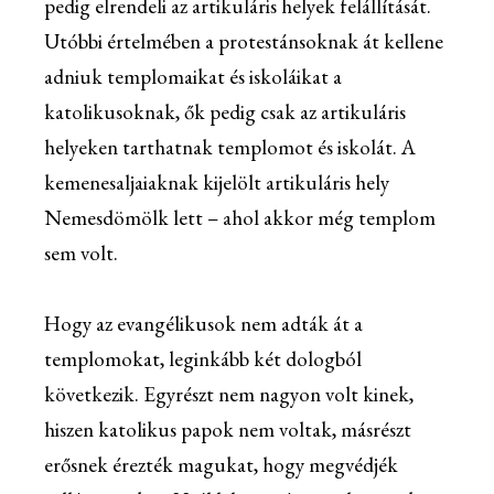
pedig elrendeli az artikuláris helyek felállítását.
Utóbbi értelmében a protestánsoknak át kellene
adniuk templomaikat és iskoláikat a
katolikusoknak, ők pedig csak az artikuláris
helyeken tarthatnak templomot és iskolát. A
kemenesaljaiaknak kijelölt artikuláris hely
Nemesdömölk lett – ahol akkor még templom
sem volt.
Hogy az evangélikusok nem adták át a
templomokat, leginkább két dologból
következik. Egyrészt nem nagyon volt kinek,
hiszen katolikus papok nem voltak, másrészt
erősnek érezték magukat, hogy megvédjék