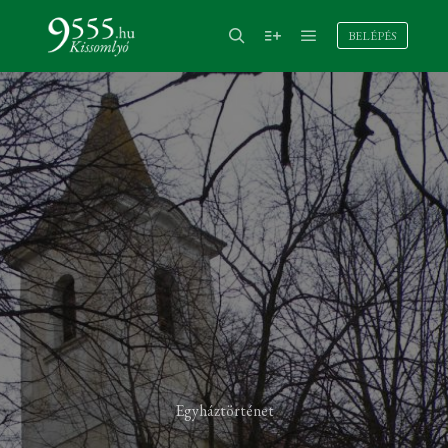
BELÉPÉS
Egyháztörténet