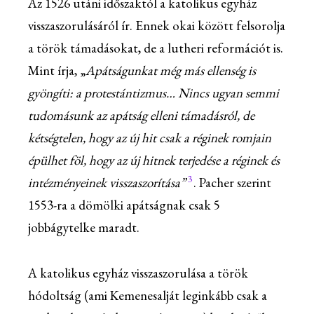
Az 1526 utáni időszaktól a katolikus egyház
visszaszorulásáról ír. Ennek okai között felsorolja
a török támadásokat, de a lutheri reformációt is.
Mint írja, „
Apátságunkat még más ellenség is
gyöngíti: a protestántizmus… Nincs ugyan semmi
tudomá
sunk az apátság elleni támadásról, de
kétségtelen, hogy az új
hit
csak a réginek romjain
épülhet föl, hogy az új hitnek terjedése a réginek és
3
intézményeinek visszaszorítása”
. Pacher szerint
1553-ra a dömölki apátságnak csak 5
jobbágytelke maradt.
A katolikus egyház visszaszorulása a török
hódoltság (ami Kemenesalját leginkább csak a