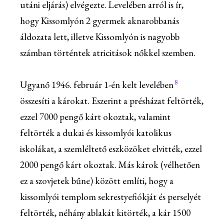
utáni eljárás) elvégezte. Levelében arról is ír,
hogy Kissomlyón 2 gyermek aknarobbanás
áldozata lett, illetve Kissomlyón is nagyobb
számban történtek atricitások nőkkel szemben.
8
Ugyanő 1946. február 1-én kelt levelében
összesíti a károkat. Eszerint a présházat feltörték,
ezzel 7000 pengő kárt okoztak, valamint
feltörték a dukai és kissomlyói katolikus
iskolákat, a szemléltető eszközöket elvitték, ezzel
2000 pengő kárt okoztak. Más károk (vélhetően
ez a szovjetek bűne) között említi, hogy a
kissomlyói templom sekrestyefiókját és perselyét
feltörték, néhány ablakát kitörték, a kár 1500