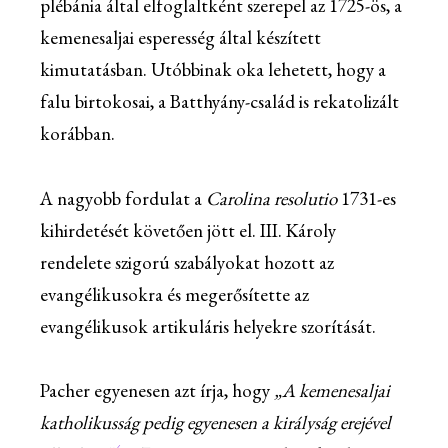
plébánia által elfoglaltként szerepel az 1725-ös, a
kemenesaljai esperesség által készített
kimutatásban. Utóbbinak oka lehetett, hogy a
falu birtokosai, a Batthyány-család is rekatolizált
korábban.
A nagyobb fordulat a
Carolina resolutio
1731-es
kihirdetését követően jött el. III. Károly
rendelete szigorú szabályokat hozott az
evangélikusokra és megerősítette az
evangélikusok artikuláris helyekre szorítását.
Pacher egyenesen azt írja, hogy
„A kemenesaljai
katholikusság pedig egyenesen a királyság erejével