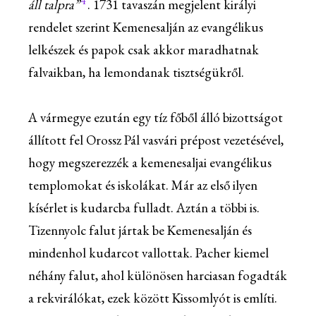
4
áll talpra”
. 1731 tavaszán megjelent királyi
rendelet szerint Kemenesalján az evangélikus
lelkészek és papok csak akkor maradhatnak
falvaikban, ha lemondanak tisztségükről.
A vármegye ezután egy tíz főből álló bizottságot
állított fel Orossz Pál vasvári prépost vezetésével,
hogy megszerezzék a kemenesaljai evangélikus
templomokat és iskolákat. Már az első ilyen
kísérlet is kudarcba fulladt. Aztán a többi is.
Tizennyolc falut jártak be Kemenesalján és
mindenhol kudarcot vallottak. Pacher kiemel
néhány falut, ahol különösen harciasan fogadták
a rekvirálókat, ezek között Kissomlyót is említi.