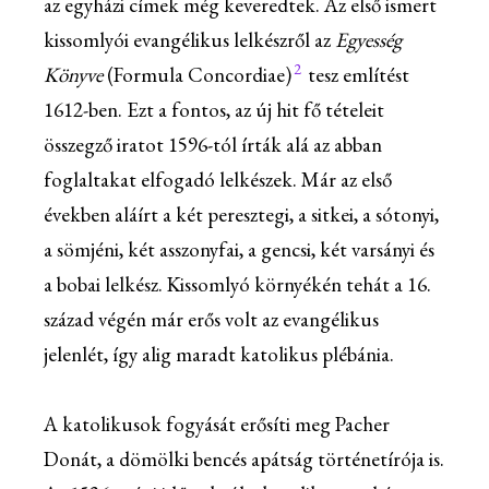
az egyházi címek még keveredtek. Az első ismert
kissomlyói evangélikus lelkészről az
Egyesség
2
K
önyve
(Formula Concordiae)
tesz említést
1612-ben. Ezt a fontos, az új hit fő tételeit
összegző iratot 1596-tól írták alá az abban
foglaltakat elfogadó lelkészek. Már az első
években aláírt a két peresztegi, a sitkei, a sótonyi,
a sömjéni, két asszonyfai, a gencsi, két varsányi és
a bobai lelkész. Kissomlyó környékén tehát a 16.
század végén már erős volt az evangélikus
jelenlét, így alig maradt katolikus plébánia.
A katolikusok fogyását erősíti meg Pacher
Donát, a dömölki bencés apátság történetírója is.