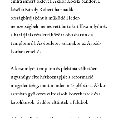
említi ismert oklevél. Akkor Köcski Sándor, a
később Károly Róbert harmadik
országbírójaként is működő Héder-
nemzetségbeli nemes vett birtokot Kissomlyón és
a határjárás részletei között olvashatunk a
templomról. Az épületet valamikor az Árpád-
korban emelték.
A kissomlyói templom és plébánia vélhetően
ugyanúgy élte hétköznapjait a reformáció
megjelenéséig, mint minden más plébánia. Akkor
azonban gyökeres változások következtek és a
katolikusok jó időre eltűntek a faluból.