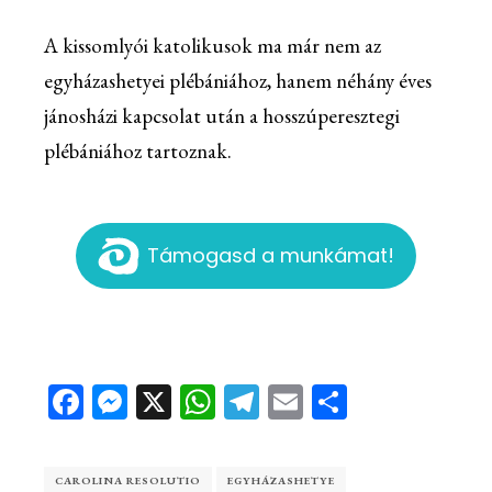
A kissomlyói katolikusok ma már nem az
egyházashetyei plébániához, hanem néhány éves
jánosházi kapcsolat után a hosszúperesztegi
plébániához tartoznak.
Támogasd a munkámat!
Facebook
Messenger
X
WhatsApp
Telegram
Email
Ossza
meg
CAROLINA RESOLUTIO
EGYHÁZASHETYE