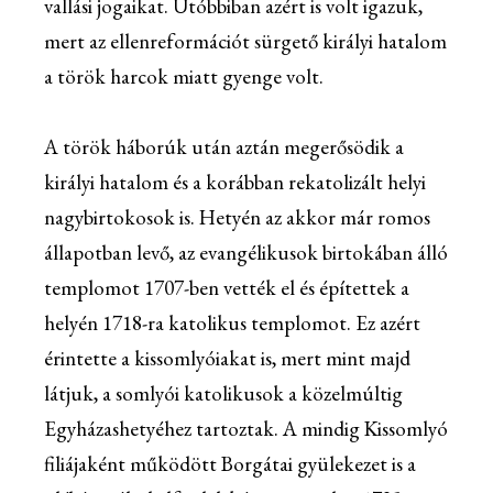
vallási jogaikat. Utóbbiban azért is volt igazuk,
mert az ellenreformációt sürgető királyi hatalom
a török harcok miatt gyenge volt.
A török háborúk után aztán megerősödik a
királyi hatalom és a korábban rekatolizált helyi
nagybirtokosok is. Hetyén az akkor már romos
állapotban levő, az evangélikusok birtokában álló
templomot 1707-ben vették el és építettek a
helyén 1718-ra katolikus templomot. Ez azért
érintette a kissomlyóiakat is, mert mint majd
látjuk, a somlyói katolikusok a közelmúltig
Egyházashetyéhez tartoztak. A mindig Kissomlyó
filiájaként működött Borgátai gyülekezet is a