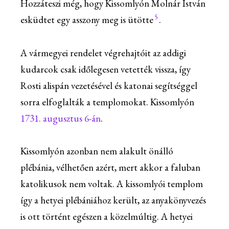
Hozzáteszi még, hogy Kissomlyón Molnár István
5
esküdtet egy asszony meg is ütötte
.
A vármegyei rendelet végrehajtóit az addigi
kudarcok csak időlegesen vetették vissza, így
Rosti alispán vezetésével és katonai segítséggel
sorra elfoglalták a templomokat. Kissomlyón
1731. augusztus 6-án
.
Kissomlyón azonban nem alakult önálló
plébánia, vélhetően azért, mert akkor a faluban
katolikusok nem voltak. A kissomlyói templom
így a hetyei plébániához került, az anyakönyvezés
is ott történt egészen a közelmúltig. A hetyei