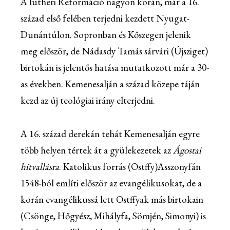
A lutheri Reformáció nagyon korán, már a 16.
század első felében terjedni kezdett Nyugat-
Dunántúlon. Sopronban és Kőszegen jelenik
meg először, de Nádasdy Tamás sárvári (Újsziget)
birtokán is jelentős hatása mutatkozott már a 30-
as években. Kemenesalján a század közepe táján
kezd az új teológiai irány elterjedni.
A 16. század derekán tehát Kemenesalján egyre
több helyen tértek át a gyülekezetek az
Ágostai
hitvallásra
. Katolikus forrás (Ostffy)Asszonyfán
1548-ból említi először az evangélikusokat, de a
korán evangélikussá lett Ostffyak más birtokain
(Csönge, Hőgyész, Mihályfa, Sömjén, Simonyi) is