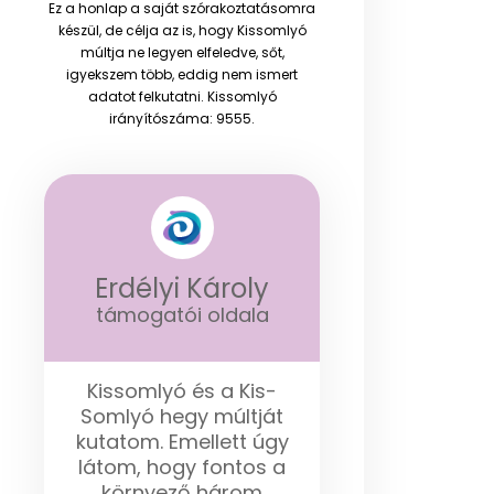
Ez a honlap a saját szórakoztatásomra
készül, de célja az is, hogy Kissomlyó
múltja ne legyen elfeledve, sőt,
igyekszem több, eddig nem ismert
adatot felkutatni. Kissomlyó
irányítószáma: 9555.
Erdélyi Károly
támogatói oldala
Kissomlyó és a Kis-
Somlyó hegy múltját
kutatom. Emellett úgy
látom, hogy fontos a
környező három