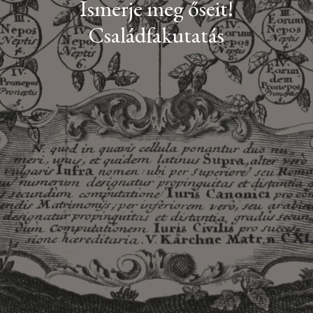
Ismerje meg őseit!
Családfakutatás