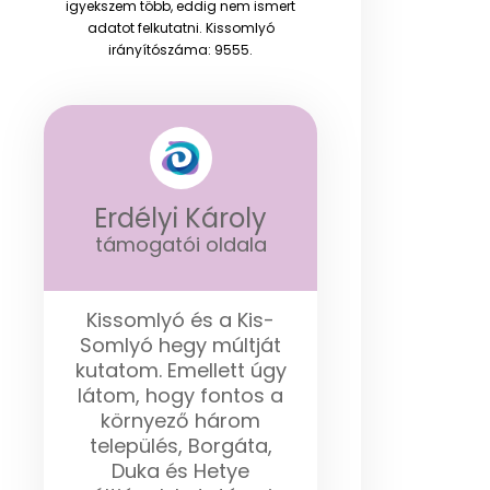
igyekszem több, eddig nem ismert
adatot felkutatni. Kissomlyó
irányítószáma: 9555.
Erdélyi Károly
támogatói oldala
Kissomlyó és a Kis-
Somlyó hegy múltját
kutatom. Emellett úgy
látom, hogy fontos a
környező három
település, Borgáta,
Duka és Hetye