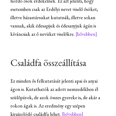
hordó ősök érdekelnek. Ez azt jelenti, hogy
esetemben csak az Erdélyi nevet viselő ősöket,
illetve házastársukat kutatnák, illetve sokan
vannak, akik édesapjuk és édesanyjuk ágán is
kíváncsiak az ő nevüket viselőkre.
[bővebben]
Családfa összeállítása
Ez minden ős felkutatását jelenti apai és anyai
ágon is. Kutathatók az adott nemzedékben él
szülőpárok, de azok összes gyereke is, de akár a
rokon ágak is. Az eredmény egy szépen
kirajzolódó családfa lehet.
[bővebben]