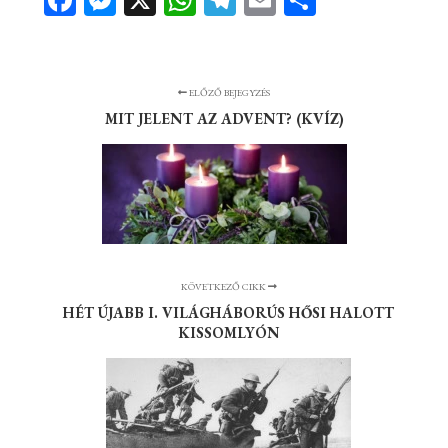
Facebook
Messenger
X
WhatsApp
Telegram
Email
Ossza
meg
ELŐZŐ BEJEGYZÉS
MIT JELENT AZ ADVENT? (KVÍZ)
KÖVETKEZŐ CIKK
HÉT ÚJABB I. VILÁGHÁBORÚS HŐSI HALOTT
KISSOMLYÓN